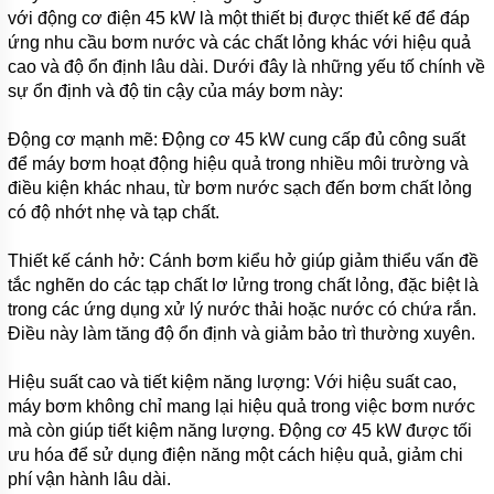
với động cơ điện 45 kW là một thiết bị được thiết kế để đáp
TIN
ứng nhu cầu bơm nước và các chất lỏng khác với hiệu quả
TỨC
cao và độ ổn định lâu dài. Dưới đây là những yếu tố chính về
sự ổn định và độ tin cậy của máy bơm này:
GIỚI
THIỆU
SẢN
Động cơ mạnh mẽ: Động cơ 45 kW cung cấp đủ công suất
PHẨM
để máy bơm hoạt động hiệu quả trong nhiều môi trường và
MỚI
điều kiện khác nhau, từ bơm nước sạch đến bơm chất lỏng
LIÊN
có độ nhớt nhẹ và tạp chất.
HỆ
Thiết kế cánh hở: Cánh bơm kiểu hở giúp giảm thiểu vấn đề
tắc nghẽn do các tạp chất lơ lửng trong chất lỏng, đặc biệt là
trong các ứng dụng xử lý nước thải hoặc nước có chứa rắn.
Điều này làm tăng độ ổn định và giảm bảo trì thường xuyên.
Hiệu suất cao và tiết kiệm năng lượng: Với hiệu suất cao,
máy bơm không chỉ mang lại hiệu quả trong việc bơm nước
mà còn giúp tiết kiệm năng lượng. Động cơ 45 kW được tối
ưu hóa để sử dụng điện năng một cách hiệu quả, giảm chi
phí vận hành lâu dài.