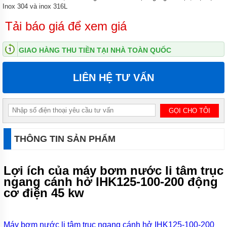
Inox 304 và inox 316L
ĐỨNG
Tải báo giá để xem giá
MÁY
BƠM
LY TÂM
GIAO HÀNG THU TIỀN TẠI NHÀ TOÀN QUỐC
TRỤC
NGANG
ĐẦU
INOX
LIÊN HỆ TƯ VẤN
MÁY
BƠM
LY TÂM
TRỤC
NGANG
ĐẦU
THÔNG TIN SẢN PHẨM
GANG
MÁY
Lợi ích của máy bơm nước li tâm trục
BƠM
LY
ngang cánh hở IHK125-100-200 động
TÂM
cơ điện 45 kw
TECO
VIỆT
NAM
Máy bơm nước li tâm trục ngang cánh hở IHK125-100-200