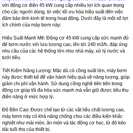
MÁY
với động cơ điện 45 kW cung cấp nhiều lợi ích quan trọng
BƠM
MÀNG
cho các người dùng, từ việc tối ưu hóa hiệu suất đến việc
KHÍ
đảm bảo tính kinh tế trong hoạt động. Dưới đây là một số lợi
NÉN
ích chính của máy bơm này:
MÁY
BƠM
Hiệu Suất Mạnh Mẽ: Động cơ 45 kW cung cấp sức mạnh đủ
NƯỚC
để bơm nước với lưu lượng cao, lên tới 240 m3/h, đáp ứng
TUẦN
HOÀN
nhu cầu của các hệ thống lớn như nhà máy, xử lý nước và
tưới tiêu.
MÁY
BƠM
TỰ
Tiết Kiệm Năng Lượng: Mặc dù có công suất lớn, máy bơm
HÚT
này được thiết kế để vận hành hiệu quả về năng lượng, giúp
giảm chi phí vận hành. Sử dụng công nghệ tiên tiến trong
MÁY
động cơ giúp tối đa hóa sức mạnh mà vẫn giữ được tiêu thụ
BƠM
TUABIN
điện năng ở mức hợp lý.
ĐA
TẦNG
Độ Bền Cao: Được chế tạo từ các vật liệu chất lượng cao,
CÁNH
máy bơm này có khả năng chống chịu các điều kiện khắc
MÁY
nghiệt như mài mòn, ăn mòn và tác động cơ học, từ đó kéo
BƠM
dài tuổi thọ của thiết bị.
HỒ