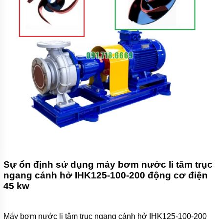
TÍCH
ÁP
ĐĨA
PHÂN
PHỐI
KHÍ
MOTOR
PHỤ
KIỆN
MÁY
BƠM
NƯỚC
MÁY
BƠM
NHÔNG
(HÚT
Sự ổn định sử dụng máy bơm nước li tâm trục
DẦU
ngang cánh hở IHK125-100-200 động cơ điện
NHỚT)
45 kw
MÁY
BƠM
CÔNG
Máy bơm nước li tâm trục ngang cánh hở IHK125-100-200
NGHIỆP