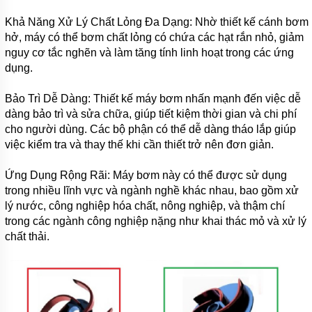
BƠI
Khả Năng Xử Lý Chất Lỏng Đa Dạng: Nhờ thiết kế cánh bơm
MÁY
hở, máy có thể bơm chất lỏng có chứa các hạt rắn nhỏ, giảm
BƠM
nguy cơ tắc nghẽn và làm tăng tính linh hoạt trong các ứng
NƯỚC
GIẾNG
dụng.
MÁY
Bảo Trì Dễ Dàng: Thiết kế máy bơm nhấn mạnh đến việc dễ
BƠM
NƯỚC
dàng bảo trì và sửa chữa, giúp tiết kiệm thời gian và chi phí
NÔNG
cho người dùng. Các bộ phận có thể dễ dàng tháo lắp giúp
NGHIỆP
việc kiểm tra và thay thế khi cần thiết trở nên đơn giản.
MÁY
THỔI
Ứng Dụng Rộng Rãi: Máy bơm này có thể được sử dụng
KHÍ
trong nhiều lĩnh vực và ngành nghề khác nhau, bao gồm xử
lý nước, công nghiệp hóa chất, nông nghiệp, và thậm chí
MÁY
KHUẤY
trong các ngành công nghiệp nặng như khai thác mỏ và xử lý
CHÌM
chất thải.
MÁY
NÉN
KHÍ
BÌNH