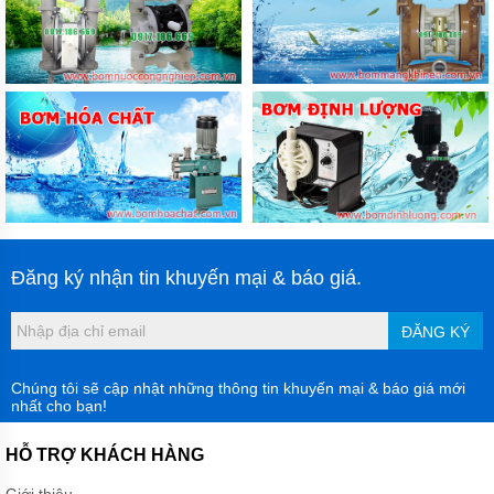
Đăng ký nhận tin khuyến mại & báo giá.
ĐĂNG KÝ
Chúng tôi sẽ cập nhật những thông tin khuyến mại & báo giá mới
nhất cho bạn!
HỖ TRỢ KHÁCH HÀNG
Giới thiệu