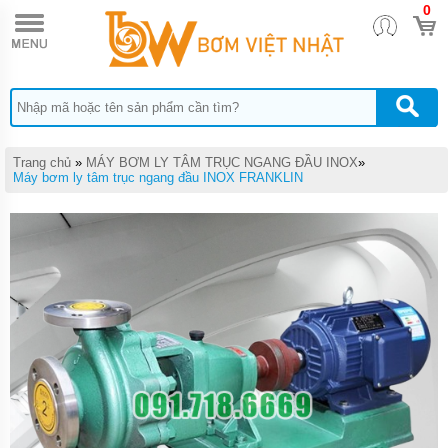
0
TRANG
CHỦ
MÁY
BƠM
TĂNG
ÁP
MÁY
Trang chủ
»
MÁY BƠM LY TÂM TRỤC NGANG ĐẦU INOX
»
BƠM
Máy bơm ly tâm trục ngang đầu INOX FRANKLIN
NƯỚC
ĐẨY
CAO
MÁY
BƠM
CHÌM
HÚT
NƯỚC
THẢI
MÁY
BƠM
CHÌM
HÚT
BÙN