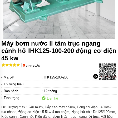
MÁY
BƠM
CHÌM
TRỤC
NGANG
MÁY
BƠM
Máy bơm nước li tâm trục ngang
HỎA
TIỄN
cánh hở IHK125-100-200 động cơ điện
MÁY
45 kw
BƠM
ĐỊNH
0
BÌNH LUẬN
LƯỢNG
Tải báo giá
• Mã SP
: IHK125-100-200
MÁY
BƠM
• Thương hiệu
:
HÓA
• Bảo hành
: 12 tháng
CHẤT
• Tình trạng
Liên hệ
MÁY
BƠM
Lưu lượng max : 240 m3/h, Đẩy cao max : 50m, Động cơ điện : 45kw-2
LY
tua nhanh, Động cơ điện : 5.5kw-4 tua chậm, Họng hút xả : Dn125/100mm,
TÂM
Kiểu cánh : Cánh hở, Kiểu dáng: Bơm li tâm trục ngang rời trục, Vật liệu :
TRỤC