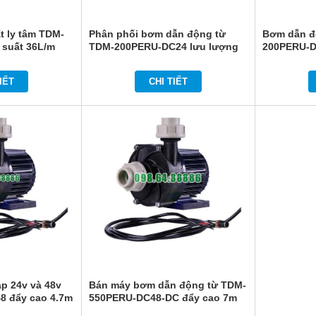
t ly tâm TDM-
Phân phối bơm dẫn động từ
Bơm dẫn đ
 suất 36L/m
TDM-200PERU-DC24 lưu lượng
200PERU-D
36 L/m đẩy cao 4.7m
48v tốc độ
IẾT
CHI TIẾT
áp 24v và 48v
Bán máy bơm dẫn động từ TDM-
 đẩy cao 4.7m
550PERU-DC48-DC đẩy cao 7m
công suất đầu ra 159w