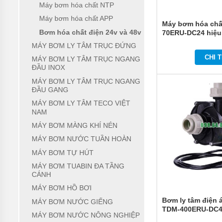
Máy bơm hóa chất NTP
MÁY
Máy bơm hóa chất APP
BƠM
Máy bơm hóa chấ
CHÌM
Bơm hóa chất điện 24v và 48v
70ERU-DC24 hiệu
TRỤC
NGANG
MÁY BƠM LY TÂM TRỤC ĐỨNG
CHI T
MÁY BƠM LY TÂM TRỤC NGANG
MÁY
ĐẦU INOX
BƠM
HỎA
MÁY BƠM LY TÂM TRỤC NGANG
TIỄN
ĐẦU GANG
MÁY BƠM LY TÂM TECO VIỆT
MÁY
NAM
BƠM
ĐỊNH
MÁY BƠM MÀNG KHÍ NÉN
LƯỢNG
MÁY BƠM NƯỚC TUẦN HOÀN
MÁY
MÁY BƠM TỰ HÚT
BƠM
HÓA
MÁY BƠM TUABIN ĐA TẦNG
CHẤT
CÁNH
MÁY BƠM HỒ BƠI
MÁY
BƠM
Bơm ly tâm điện 
MÁY BƠM NƯỚC GIẾNG
LY
TDM-400ERU-DC48
TÂM
MÁY BƠM NƯỚC NÔNG NGHIỆP
TRỤC