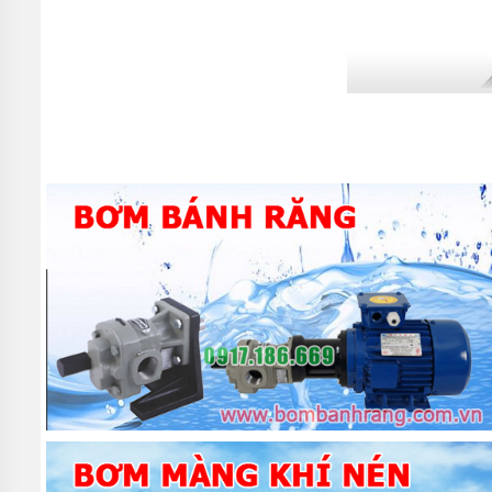
MÁY
BƠM
MÀNG
KHÍ
NÉN
MÁY
BƠM
NƯỚC
TUẦN
HOÀN
MÁY
BƠM
TỰ
HÚT
MÁY
BƠM
TUABIN
ĐA
TẦNG
CÁNH
MÁY
BƠM
HỒ