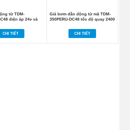
ộng từ TDM-
Giá bơm dẫn động từ mã TDM-
C48 điện áp 24v và
350PERU-DC48 tốc độ quay 2400
 quay 2400 vòng/phút
vòng/phút
CHI TIẾT
CHI TIẾT