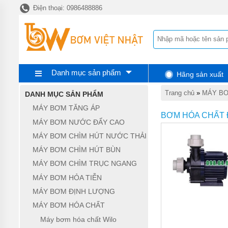
Điện thoại: 0986488886
TRANG
CHỦ
MÁY
BƠM
TĂNG
ÁP
Danh mục sản phẩm
Hãng sản xuất
MÁY
BƠM
Trang chủ
»
MÁY BƠ
DANH MỤC SẢN PHẨM
NƯỚC
ĐẨY
MÁY BƠM TĂNG ÁP
CAO
BƠM HÓA CHẤT Đ
MÁY BƠM NƯỚC ĐẨY CAO
MÁY
MÁY BƠM CHÌM HÚT NƯỚC THẢI
BƠM
CHÌM
MÁY BƠM CHÌM HÚT BÙN
HÚT
NƯỚC
MÁY BƠM CHÌM TRỤC NGANG
THẢI
MÁY BƠM HỎA TIỄN
MÁY
MÁY BƠM ĐỊNH LƯỢNG
BƠM
MÁY BƠM HÓA CHẤT
CHÌM
HÚT
Máy bơm hóa chất Wilo
BÙN