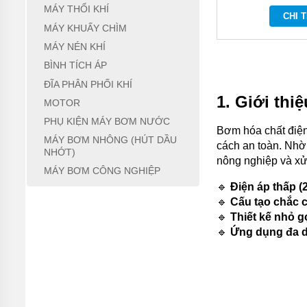
MÁY THỔI KHÍ
ĐỨNG
CHI T
MÁY KHUẤY CHÌM
MÁY
BƠM
MÁY NÉN KHÍ
LY TÂM
BÌNH TÍCH ÁP
TRỤC
NGANG
ĐĨA PHÂN PHỐI KHÍ
ĐẦU
1. Giới thi
INOX
MOTOR
PHỤ KIỆN MÁY BƠM NƯỚC
MÁY
Bơm hóa chất điện
BƠM
MÁY BƠM NHÔNG (HÚT DẦU
cách an toàn. Nhờ 
LY TÂM
NHỚT)
TRỤC
nông nghiệp và xử
NGANG
MÁY BƠM CÔNG NGHIỆP
ĐẦU
🔹
Điện áp thấp (
GANG
🔹
Cấu tạo chắc 
🔹
Thiết kế nhỏ 
MÁY
BƠM
🔹
Ứng dụng đa 
LY
TÂM
TECO
VIỆT
NAM