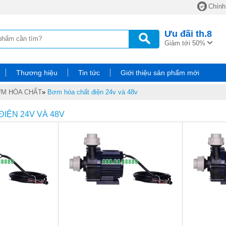
Chính
Ưu đãi
th.8
Giảm tới 50%
Thương hiệu
Tin tức
Giới thiệu sản phẩm mới
M HÓA CHẤT
»
Bơm hóa chất điện 24v và 48v
IỆN 24V VÀ 48V