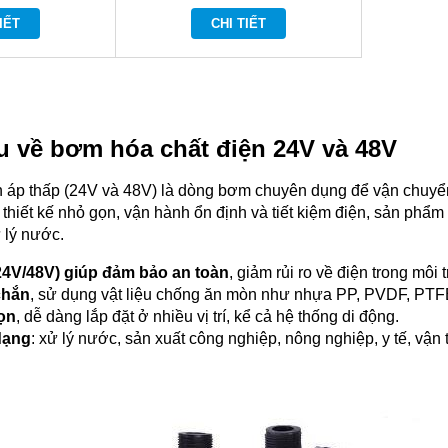
IẾT
CHI TIẾT
ệu về bơm hóa chất điện 24V và 48V
 áp thấp (24V và 48V) là dòng bơm chuyên dụng để vận chuyển 
thiết kế nhỏ gọn, vận hành ổn định và tiết kiệm điện, sản phẩm
 lý nước.
24V/48V) giúp đảm bảo an toàn
, giảm rủi ro về điện trong môi
chắn
, sử dụng vật liệu chống ăn mòn như nhựa PP, PVDF, PTF
gọn
, dễ dàng lắp đặt ở nhiều vị trí, kể cả hệ thống di động.
dạng
: xử lý nước, sản xuất công nghiệp, nông nghiệp, y tế, vận tả