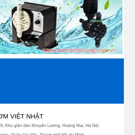
 từng ứng dụng.
ó độ nhớt thấp.
rò rỉ.
n hạt rắn.
 nghiệp.
ƠM VIỆT NHẬT
19, Khu giãn dân Khuyến Lương, Hoàng Mai, Hà Nội.
giản, Quận Gò Vấp, Thành phố Hồ chí Minh.