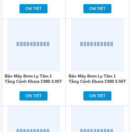
TÍCH
ÁP
CHI TIẾT
CHI TIẾT
ĐĨA
PHÂN
PHỐI
KHÍ
MOTOR
PHỤ
KIỆN
MÁY
BƠM
NƯỚC
Bán Máy Bơm Ly Tâm 1
Bán Máy Bơm Ly Tâm 1
Tầng Cánh Ebara CMB 3.00T
Tầng Cánh Ebara CMB 5.50T
MÁY
3HP
5.5HP
BƠM
NHÔNG
CHI TIẾT
CHI TIẾT
(HÚT
DẦU
NHỚT)
MÁY
BƠM
CÔNG
NGHIỆP