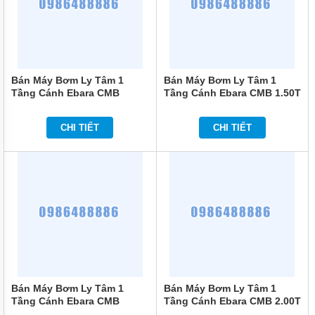
BƠI
MÁY
BƠM
NƯỚC
GIẾNG
Bán Máy Bơm Ly Tâm 1
Bán Máy Bơm Ly Tâm 1
MÁY
Tầng Cánh Ebara CMB
Tầng Cánh Ebara CMB 1.50T
BƠM
1.50M 1.5HP
1.5HP
NƯỚC
NÔNG
CHI TIẾT
CHI TIẾT
NGHIỆP
MÁY
THỔI
KHÍ
MÁY
KHUẤY
CHÌM
MÁY
NÉN
KHÍ
Bán Máy Bơm Ly Tâm 1
Bán Máy Bơm Ly Tâm 1
Tầng Cánh Ebara CMB
Tầng Cánh Ebara CMB 2.00T
BÌNH
2.00M 2HP
2HP