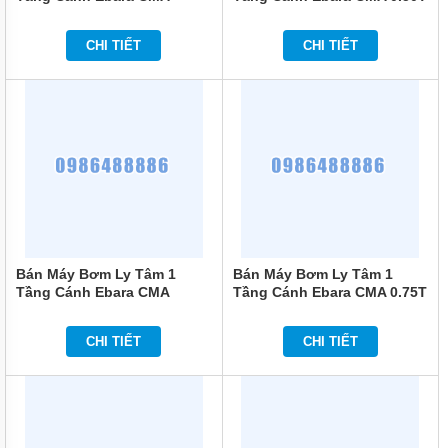
0.50M 0.5HP
0.5HP
MÁY
BƠM
CHI TIẾT
CHI TIẾT
CHÌM
TRỤC
NGANG
MÁY
BƠM
HỎA
TIỄN
MÁY
BƠM
ĐỊNH
LƯỢNG
Bán Máy Bơm Ly Tâm 1
Bán Máy Bơm Ly Tâm 1
Tầng Cánh Ebara CMA
Tầng Cánh Ebara CMA 0.75T
MÁY
0.75M 0.75HP
0.75HP
BƠM
HÓA
CHI TIẾT
CHI TIẾT
CHẤT
MÁY
BƠM
LY
TÂM
TRỤC