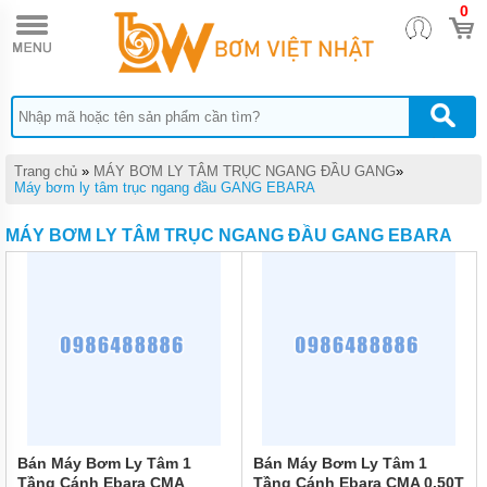
0
TRANG
CHỦ
MÁY
BƠM
TĂNG
ÁP
MÁY
Trang chủ
»
MÁY BƠM LY TÂM TRỤC NGANG ĐẦU GANG
»
BƠM
Máy bơm ly tâm trục ngang đầu GANG EBARA
NƯỚC
ĐẨY
MÁY BƠM LY TÂM TRỤC NGANG ĐẦU GANG EBARA
CAO
MÁY
BƠM
CHÌM
HÚT
NƯỚC
THẢI
MÁY
BƠM
CHÌM
HÚT
Bán Máy Bơm Ly Tâm 1
Bán Máy Bơm Ly Tâm 1
BÙN
Tầng Cánh Ebara CMA
Tầng Cánh Ebara CMA 0.50T