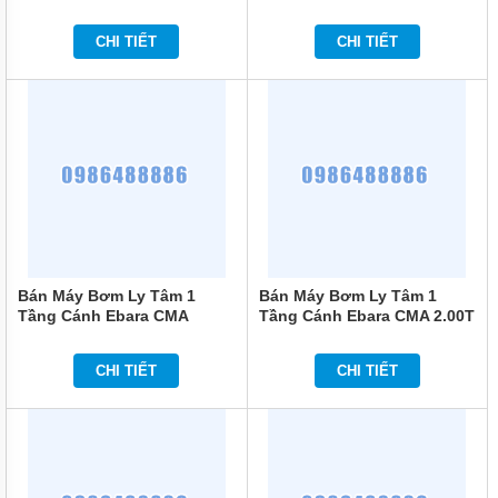
MÁY
1.50M 1.5HP
1.5HP
BƠM
MÀNG
CHI TIẾT
CHI TIẾT
KHÍ
NÉN
MÁY
BƠM
NƯỚC
TUẦN
HOÀN
MÁY
BƠM
TỰ
HÚT
Bán Máy Bơm Ly Tâm 1
Bán Máy Bơm Ly Tâm 1
Tầng Cánh Ebara CMA
Tầng Cánh Ebara CMA 2.00T
MÁY
2.00M 2HP
2HP
BƠM
TUABIN
CHI TIẾT
CHI TIẾT
ĐA
TẦNG
CÁNH
MÁY
BƠM
HỒ