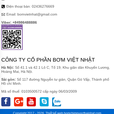
Điện thoại bàn:
02436276669
Email:
bomvietnhat@gmail.com
Viber: +84986488886
CÔNG TY CỔ PHẦN BƠM VIỆT NHẬT
Hà Nội:
Số 41.1 và 42.1 Lô C, Tổ 19, Khu giãn dân Khuyến Lương,
Hoàng Mai, Hà Nội.
Sài gòn:
Số 117 đường Nguyễn tư giản, Quận Gò Vấp, Thành phố
Hồ chí Minh.
Mã số thuế: 0103500572 cấp ngày 06/03/2009
Copyright 2017 - 2026.
Thiết kế web
bomchimnuocthainhat.com