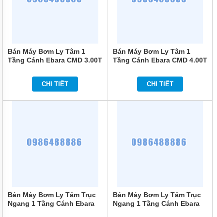
TIN
TỨC
GIỚI
THIỆU
Bán Máy Bơm Ly Tâm 1
Bán Máy Bơm Ly Tâm 1
SẢN
Tầng Cánh Ebara CMD 3.00T
Tầng Cánh Ebara CMD 4.00T
PHẨM
3HP
4HP
MỚI
CHI TIẾT
CHI TIẾT
LIÊN
HỆ
Bán Máy Bơm Ly Tâm Trục
Bán Máy Bơm Ly Tâm Trục
Ngang 1 Tầng Cánh Ebara
Ngang 1 Tầng Cánh Ebara
PRA 100M 1HP
PRA 150M 1.5HP