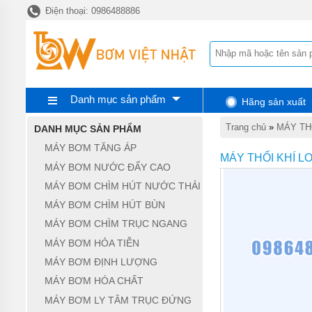
Điện thoại: 0986488886
TRANG
CHỦ
MÁY
BƠM
TĂNG
ÁP
Danh mục sản phẩm
Hãng sản xuất
MÁY
BƠM
Trang chủ
»
MÁY TH
DANH MỤC SẢN PHẨM
NƯỚC
ĐẨY
MÁY BƠM TĂNG ÁP
CAO
MÁY THỔI KHÍ 
MÁY BƠM NƯỚC ĐẨY CAO
MÁY
MÁY BƠM CHÌM HÚT NƯỚC THẢI
BƠM
CHÌM
MÁY BƠM CHÌM HÚT BÙN
HÚT
NƯỚC
MÁY BƠM CHÌM TRỤC NGANG
THẢI
MÁY BƠM HỎA TIỄN
MÁY
MÁY BƠM ĐỊNH LƯỢNG
BƠM
MÁY BƠM HÓA CHẤT
CHÌM
HÚT
MÁY BƠM LY TÂM TRỤC ĐỨNG
BÙN