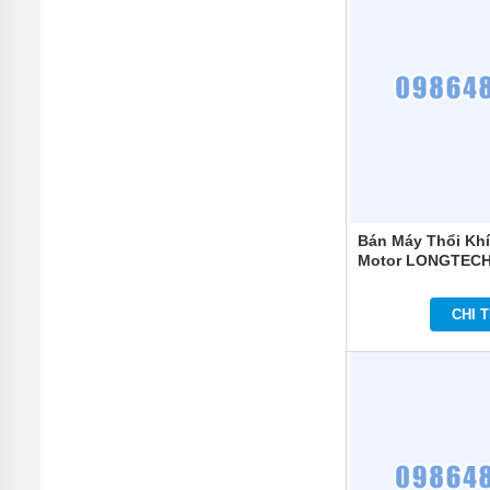
MÁY
BƠM
MÀNG
KHÍ
NÉN
MÁY
BƠM
NƯỚC
TUẦN
HOÀN
MÁY
Bán Máy Thổi Kh
BƠM
TỰ
Motor LONGTECH
HÚT
CHI T
MÁY
BƠM
TUABIN
ĐA
TẦNG
CÁNH
MÁY
BƠM
HỒ