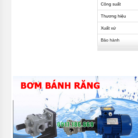
Công suất
TIN
Thương hiệu
TỨC
GIỚI
Xuất xứ
THIỆU
SẢN
Bảo hành
PHẨM
MỚI
LIÊN
Ưu điểm của m
HỆ
- Thiết kế kiểu root 
- Tiêu thụ điện năng
- Dải lưu lượng rộng
- Sản phẩm đạt chất