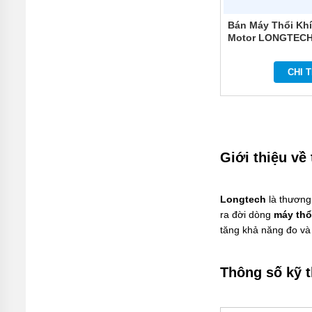
TÍCH
ÁP
Bán Máy Thổi Kh
Motor LONGTECH
ĐĨA
PHÂN
PHỐI
CHI T
KHÍ
MOTOR
PHỤ
KIỆN
MÁY
Giới thiệu về
BƠM
NƯỚC
MÁY
Longtech
là thương
BƠM
ra đời dòng
máy thổ
NHÔNG
(HÚT
tăng khả năng đo và
DẦU
NHỚT)
Thông số kỹ t
MÁY
BƠM
CÔNG
NGHIỆP