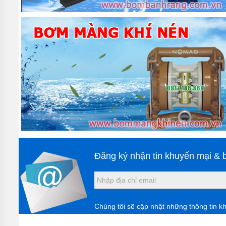
Ứng dụng của
- Thường kết hợp với
- Nuôi trồng thủy hải
- Hệ thống sấy, hệ t
- Hệ thống làm sạch,
Máy được nhập khẩu 
enertech của Úc mạ
Đăng ký nhận tin khuyến mại & b
Chúng tôi sẽ cập nhật những thông tin k