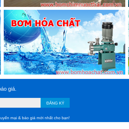
 máy thổi khí Longtech Đài Loan
 đĩa phân phối khí dạng tinh và thô trong xử lý nước thải.
 sản.
hống bùn hoạt tính.
 hệ thống in, hệ thống lò hơi.
và phân phối bởi công ty Bơm Việt Nhật với 2 lựa chọn là đầu
máy th
nh mẽ.
áo giá.
ĐĂNG KÝ
huyến mại & báo giá mới nhất cho bạn!