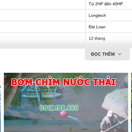
Từ 2HP đến 40HP
Longtech
Đài Loan
12 tháng
ĐỌC THÊM
áy thổi khí Longtech - Đài Loan
3 thùy, độ rung và độ ồn thấp
 thấp.
, áp suất cao.
 lượng ISO 9001.