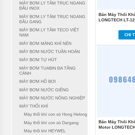
MÁY BƠM LY TÂM TRỤC NGANG
MÁY
ĐẦU INOX
BƠM
Bán Máy Thổi Kh
MÁY BƠM LY TÂM TRỤC NGANG
CHÌM
LONGTECH LT-12
ĐẦU GANG
TRỤC
NGANG
MÁY BƠM LY TÂM TECO VIỆT
CHI T
NAM
MÁY
BƠM
MÁY BƠM MÀNG KHÍ NÉN
HỎA
MÁY BƠM NƯỚC TUẦN HOÀN
TIỄN
MÁY BƠM TỰ HÚT
MÁY
MÁY BƠM TUABIN ĐA TẦNG
BƠM
CÁNH
ĐỊNH
LƯỢNG
MÁY BƠM HỒ BƠI
MÁY BƠM NƯỚC GIẾNG
MÁY
BƠM
MÁY BƠM NƯỚC NÔNG NGHIỆP
HÓA
CHẤT
MÁY THỔI KHÍ
Máy thổi khí con sò Hong Helong
MÁY
BƠM
Bán Máy Thổi Kh
Máy thổi khí con sò Dargang
LY
Motor LONGTECH 
TÂM
Máy thổi khí HEYWEL
TRỤC