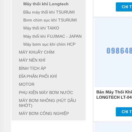
Máy thổi khí Longtech
ĐỨNG
CHI T
Đầu máy thổi khí TSURUMI
MÁY
BƠM
Bơm chìm sục khí TSURUMI
LY TÂM
Máy thổi khí TAIKO
TRỤC
NGANG
Máy thổi khí FUJIMAC - JAPAN
ĐẦU
INOX
Máy bơm sục khí chìm HCP
MÁY KHUẤY CHÌM
MÁY
BƠM
MÁY NÉN KHÍ
LY TÂM
BÌNH TÍCH ÁP
TRỤC
NGANG
ĐĨA PHÂN PHỐI KHÍ
ĐẦU
GANG
MOTOR
Bán Máy Thổi Kh
PHỤ KIỆN MÁY BƠM NƯỚC
MÁY
LONGTECH LT-04
BƠM
MÁY BƠM NHÔNG (HÚT DẦU
LY
NHỚT)
TÂM
CHI T
TECO
MÁY BƠM CÔNG NGHIỆP
VIỆT
NAM