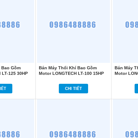
í Bao Gồm
Bán Máy Thổi Khí Bao Gồm
Bán Máy T
 LT-125 30HP
Motor LONGTECH LT-100 15HP
Motor LON
IẾT
CHI TIẾT