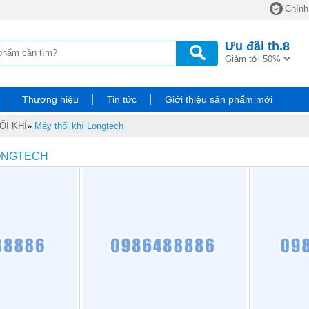
Chính
Ưu đãi
th.8
Giảm tới 50%
Thương hiệu
Tin tức
Giới thiệu sản phẩm mới
ỔI KHÍ
»
Máy thổi khí Longtech
LONGTECH