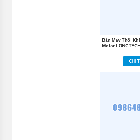
BƠI
MÁY
BƠM
NƯỚC
GIẾNG
Bán Máy Thổi Kh
MÁY
BƠM
Motor LONGTECH 
NƯỚC
NÔNG
NGHIỆP
CHI T
MÁY
THỔI
KHÍ
MÁY
KHUẤY
CHÌM
MÁY
NÉN
KHÍ
BÌNH