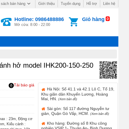
Giới thiệu
Tuyển dụng
Hỗ trợ
Liên hệ
 sách bán hàng
Hotline: 0986488886
Giỏ hàng
0
Mở cửa: 8:00 - 22:00
cánh hở model IHK200-150-250
Tải báo giá
Hà Nội: Số 41.1 và 42.1 Lô C, Tổ 19,
Khu giãn dân Khuyến Lương, Hoàng
Mai, HN.
(Xem bản đồ)
Sài gòn: Số 117 đường Nguyễn tư
giản, Quận Gò Vấp, HCM.
(Xem bản đồ)
max : 23m, Động cơ
Kho hàng: Đường số 8 Khu công
mm, Kiểu cánh :
nghiệp VSIP 1- Thuận An- Bình Dương