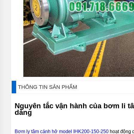
MÁY
BƠM
CHÌM
TRỤC
NGANG
MÁY
BƠM
HỎA
TIỄN
MÁY
BƠM
ĐỊNH
LƯỢNG
THÔNG TIN SẢN PHẨM
MÁY
BƠM
HÓA
CHẤT
Nguyên tắc vận hành của bơm li t
dàng
MÁY
BƠM
LY
TÂM
Bơm ly tâm cánh hở model IHK200-150-250
hoạt động d
TRỤC