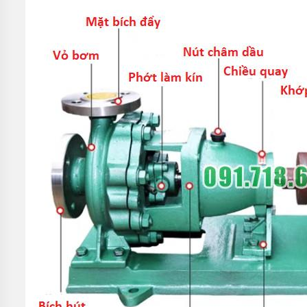
MÁY
BƠM
MÀNG
KHÍ
NÉN
MÁY
BƠM
NƯỚC
TUẦN
HOÀN
MÁY
BƠM
TỰ
HÚT
MÁY
BƠM
TUABIN
ĐA
TẦNG
CÁNH
MÁY
BƠM
HỒ