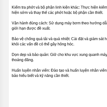
TÍCH
ÁP
Kiểm tra phớt và bộ phận linh kiện khác: Thực hiện kiểm 
hiện sớm và thay thế các phớt hoặc bộ phận cần thiết.
ĐĨA
PHÂN
PHỐI
Vận hành đúng cách: Sử dụng máy bơm theo hướng dẫn 
KHÍ
giới hạn được đề xuất.
MOTOR
Bảo vệ chống quá tải và quá nhiệt: Cài đặt và giám sát
PHỤ
khỏi các vấn đề có thể gây hỏng hóc.
KIỆN
MÁY
Dọn dẹp và bảo quản: Giữ cho khu vực xung quanh máy
BƠM
NƯỚC
thoáng đãng.
MÁY
Huấn luyện nhân viên: Đào tạo và huấn luyện nhân vi
BƠM
NHÔNG
bảo hiểu biết và kỹ năng cần thiết.
(HÚT
DẦU
NHỚT)
MÁY
BƠM
CÔNG
NGHIỆP