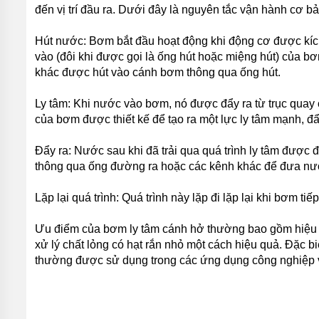
đến vị trí đầu ra. Dưới đây là nguyên tắc vận hành cơ 
ĐỨNG
MÁY
Hút nước: Bơm bắt đầu hoạt động khi động cơ được kích
BƠM
vào (đôi khi được gọi là ống hút hoặc miệng hút) của b
LY TÂM
TRỤC
khác được hút vào cánh bơm thông qua ống hút.
NGANG
ĐẦU
Ly tâm: Khi nước vào bơm, nó được đẩy ra từ trục quay 
INOX
của bơm được thiết kế để tạo ra một lực ly tâm mạnh, đẩ
MÁY
BƠM
Đẩy ra: Nước sau khi đã trải qua quá trình ly tâm được 
LY TÂM
TRỤC
thông qua ống đường ra hoặc các kênh khác để đưa n
NGANG
ĐẦU
Lặp lại quá trình: Quá trình này lặp đi lặp lại khi bơm ti
GANG
MÁY
Ưu điểm của bơm ly tâm cánh hở thường bao gồm hiệu su
BƠM
xử lý chất lỏng có hạt rắn nhỏ một cách hiệu quả. Đặc 
LY
thường được sử dụng trong các ứng dụng công nghiệp v
TÂM
TECO
VIỆT
NAM