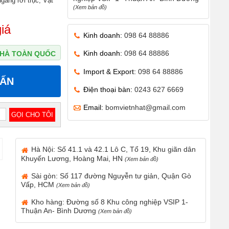
gang rời trục, Vật
(Xem bản đồ)
iá
Kinh doanh:
098 64 88886
Kinh doanh:
098 64 88886
 NHÀ TOÀN QUỐC
Import & Export:
098 64 88886
VẤN
Điện thoại bàn:
0243 627 6669
Email:
bomvietnhat@gmail.com
Hà Nội: Số 41.1 và 42.1 Lô C, Tổ 19, Khu giãn dân
Khuyến Lương, Hoàng Mai, HN
(Xem bản đồ)
Sài gòn: Số 117 đường Nguyễn tư giản, Quận Gò
Vấp, HCM
(Xem bản đồ)
Kho hàng: Đường số 8 Khu công nghiệp VSIP 1-
Thuận An- Bình Dương
(Xem bản đồ)