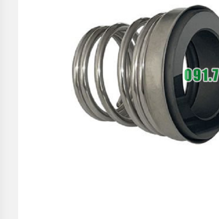
TIN
TỨC
GIỚI
THIỆU
SẢN
PHẨM
MỚI
LIÊN
HỆ