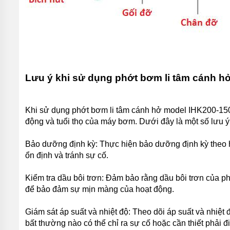
BƠI
MÁY
BƠM
NƯỚC
GIẾNG
MÁY
BƠM
Lưu ý khi sử dụng phớt bơm li tâm cánh h
NƯỚC
NÔNG
NGHIỆP
Khi sử dụng phớt bơm li tâm cánh hở model IHK200-150-
MÁY
động và tuổi thọ của máy bơm. Dưới đây là một số lưu ý
THỔI
KHÍ
Bảo dưỡng định kỳ: Thực hiện bảo dưỡng định kỳ theo
MÁY
ổn định và tránh sự cố.
KHUẤY
CHÌM
Kiểm tra dầu bôi trơn: Đảm bảo rằng dầu bôi trơn của p
để bảo đảm sự mịn màng của hoạt động.
MÁY
NÉN
KHÍ
Giám sát áp suất và nhiệt độ: Theo dõi áp suất và nhiệ
bất thường nào có thể chỉ ra sự cố hoặc cần thiết phải đ
BÌNH