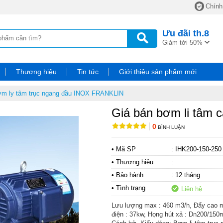
Chính
Ưu đãi
th.8
Giảm tới 50%
Thương hiệu
Tin tức
Giới thiệu sản phẩm mới
m ly tâm trục ngang đầu INOX FRANKLIN
Giá bán bơm li tâm 
0
BÌNH LUẬN
• Mã SP
: IHK200-150-250
• Thương hiệu
:
• Bảo hành
: 12 tháng
• Tình trạng
Liên hệ
Lưu lượng max : 460 m3/h, Đẩy cao 
điện : 37kw, Họng hút xả : Dn200/150