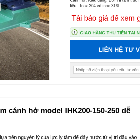
Cánh hở, Kiểu dáng: Bơm li tâm trục n
liệu : Inox 304 và inox 316L
Tải báo giá để xem g
GIAO HÀNG THU TIỀN TẠI
LIÊN HỆ TƯ 
âm cánh hở model IHK200-150-250 dễ
ựa trên nguyên lý của lực ly tâm để đẩy nước từ vị trí đầu vào