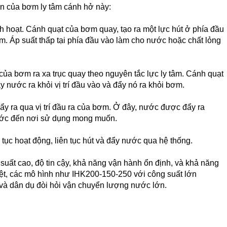
bản của bơm ly tâm cánh hở này:
 hoạt. Cánh quạt của bơm quay, tạo ra một lực hút ở phía đầu
ơm. Áp suất thấp tại phía đầu vào làm cho nước hoặc chất lỏng
của bơm ra xa trục quay theo nguyên tắc lực ly tâm. Cánh quạt
y nước ra khỏi vị trí đầu vào và đẩy nó ra khỏi bơm.
đẩy ra qua vị trí đầu ra của bơm. Ở đây, nước được đẩy ra
ước đến nơi sử dụng mong muốn.
ếp tục hoạt động, liên tục hút và đẩy nước qua hệ thống.
ất cao, độ tin cậy, khả năng vận hành ổn định, và khả năng
biệt, các mô hình như IHK200-150-250 với công suất lớn
à dân dụ đòi hỏi vận chuyển lượng nước lớn.