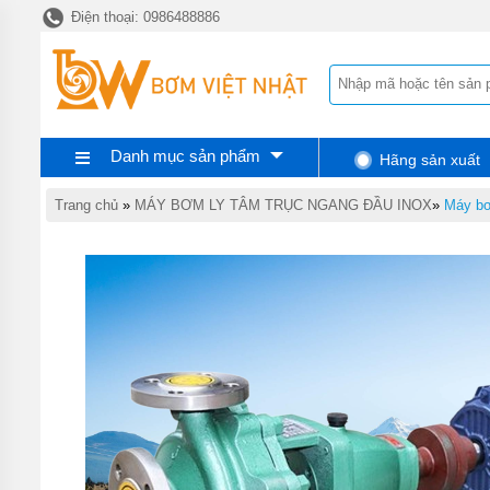
Điện thoại: 0986488886
TRANG
CHỦ
MÁY
BƠM
TĂNG
ÁP
Danh mục sản phẩm
Hãng sản xuất
MÁY
BƠM
NƯỚC
Trang chủ
»
MÁY BƠM LY TÂM TRỤC NGANG ĐẦU INOX
»
Máy bơ
ĐẨY
CAO
MÁY
BƠM
CHÌM
HÚT
NƯỚC
THẢI
MÁY
BƠM
CHÌM
HÚT
BÙN