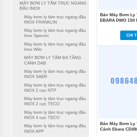
MÁY BƠM LY TÂM TRỤC NGANG
MÁY
ĐẦU INOX
BƠM
Bán Máy Bơm Ly 
Máy bơm ly tâm trục ngang đầu
CHÌM
EBARA DWO 150 
INOX FRANKLIN
TRỤC
NGANG
Máy bơm ly tâm trục ngang đầu
CHI T
Inox Speroni
MÁY
BƠM
Máy bơm ly tâm trục ngang đầu
HỎA
Inox Wilo
TIỄN
MÁY BƠM LY TÂM ĐA TẦNG
CÁNH DAB
MÁY
BƠM
Máy bơm ly tâm trục ngang đầu
ĐỊNH
INOX SAER
LƯỢNG
Máy bơm ly tâm trục ngang đầu
INOX 2 cực NTP
MÁY
BƠM
Máy bơm ly tâm trục ngang đầu
HÓA
INOX 2 cực TECO
CHẤT
Máy bơm ly tâm trục ngang đầu
MÁY
INOX 4 cực TECO
BƠM
Bán Máy Bơm Ly 
Máy bơm ly tâm trục ngang đầu
LY
Cánh Ebara CDXM
INOX APP
TÂM
TRỤC