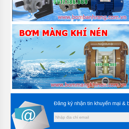
TIN
TỨC
GIỚI
THIỆU
SẢN
PHẨM
MỚI
LIÊN
HỆ
Đăng ký nhận tin khuyến mại & b