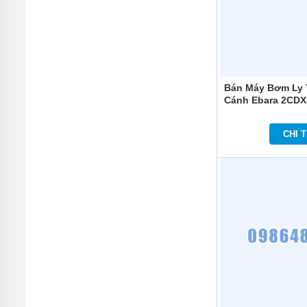
BƠI
MÁY
BƠM
NƯỚC
GIẾNG
Bán Máy Bơm Ly 
MÁY
BƠM
Cánh Ebara 2CDX
NƯỚC
NÔNG
NGHIỆP
CHI T
MÁY
THỔI
KHÍ
MÁY
KHUẤY
CHÌM
MÁY
NÉN
KHÍ
BÌNH