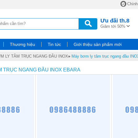
Chính
Ưu đãi
th.8
Giảm tới 50%
Thương hiệu
Tin tức
Giới thiệu sản phẩm mới
M LY TÂM TRỤC NGANG ĐẦU INOX
»
Máy bơm ly tâm trục ngang đầu I
M TRỤC NGANG ĐẦU INOX EBARA