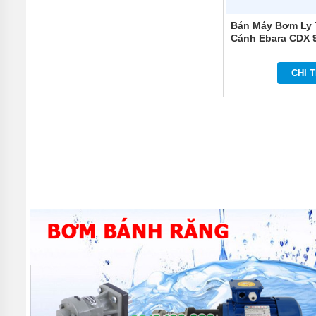
TÍCH
ÁP
Bán Máy Bơm Ly 
Cánh Ebara CDX 
ĐĨA
PHÂN
PHỐI
CHI T
KHÍ
MOTOR
PHỤ
KIỆN
MÁY
BƠM
NƯỚC
MÁY
BƠM
NHÔNG
(HÚT
DẦU
NHỚT)
MÁY
BƠM
CÔNG
NGHIỆP