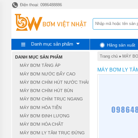
Điện thoại: 0986488886
TRANG
CHỦ
MÁY
BƠM
TĂNG
ÁP
Danh mục sản phẩm
Hãng sản xuất
MÁY
BƠM
Trang chủ
»
MÁY BƠ
DANH MỤC SẢN PHẨM
NƯỚC
ĐẨY
MÁY BƠM TĂNG ÁP
CAO
MÁY BƠM LY TÂ
MÁY BƠM NƯỚC ĐẨY CAO
MÁY
MÁY BƠM CHÌM HÚT NƯỚC THẢI
BƠM
CHÌM
MÁY BƠM CHÌM HÚT BÙN
HÚT
NƯỚC
MÁY BƠM CHÌM TRỤC NGANG
THẢI
MÁY BƠM HỎA TIỄN
MÁY
MÁY BƠM ĐỊNH LƯỢNG
BƠM
MÁY BƠM HÓA CHẤT
CHÌM
HÚT
MÁY BƠM LY TÂM TRỤC ĐỨNG
BÙN