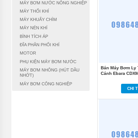
MÁY
MÁY BƠM NƯỚC NÔNG NGHIỆP
BƠM
MÀNG
MÁY THỔI KHÍ
KHÍ
MÁY KHUẤY CHÌM
NÉN
MÁY NÉN KHÍ
MÁY
BÌNH TÍCH ÁP
BƠM
NƯỚC
ĐĨA PHÂN PHỐI KHÍ
TUẦN
HOÀN
MOTOR
PHỤ KIỆN MÁY BƠM NƯỚC
MÁY
Bán Máy Bơm Ly 
BƠM
MÁY BƠM NHÔNG (HÚT DẦU
TỰ
Cánh Ebara CDXM
NHỚT)
HÚT
MÁY BƠM CÔNG NGHIỆP
CHI T
MÁY
BƠM
TUABIN
ĐA
TẦNG
CÁNH
MÁY
BƠM
HỒ