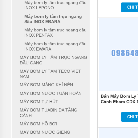
Máy bơm ly tâm trục ngang đầu
ĐỨNG
CHI T
INOX LEPONO
MÁY
Máy bơm ly tâm trục ngang
BƠM
đầu INOX EBARA
LY TÂM
Máy bơm ly tâm trục ngang đầu
TRỤC
INOX PENTAX
NGANG
ĐẦU
Máy bơm ly tâm trục ngang đầu
INOX
INOX EWARA
MÁY
MÁY BƠM LY TÂM TRỤC NGANG
BƠM
ĐẦU GANG
LY TÂM
MÁY BƠM LY TÂM TECO VIỆT
TRỤC
NAM
NGANG
ĐẦU
MÁY BƠM MÀNG KHÍ NÉN
GANG
MÁY BƠM NƯỚC TUẦN HOÀN
Bán Máy Bơm Ly 
MÁY
Cánh Ebara CDX 1
MÁY BƠM TỰ HÚT
BƠM
LY
MÁY BƠM TUABIN ĐA TẦNG
TÂM
CÁNH
CHI T
TECO
VIỆT
MÁY BƠM HỒ BƠI
NAM
MÁY BƠM NƯỚC GIẾNG