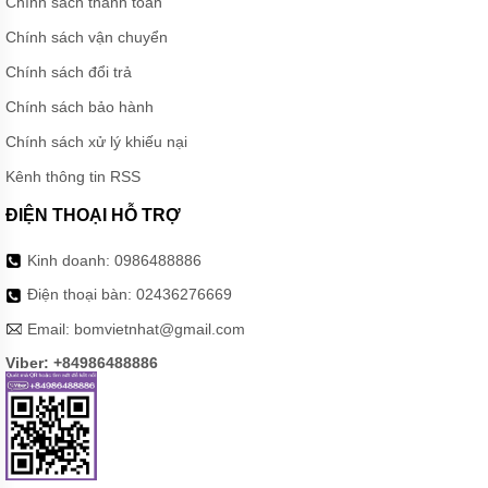
Chính sách thanh toán
BƠI
Chính sách vận chuyển
MÁY
BƠM
Chính sách đổi trả
NƯỚC
GIẾNG
Chính sách bảo hành
MÁY
Chính sách xử lý khiếu nại
BƠM
NƯỚC
Kênh thông tin RSS
NÔNG
NGHIỆP
ĐIỆN THOẠI HỖ TRỢ
MÁY
Kinh doanh:
0986488886
THỔI
KHÍ
Điện thoại bàn:
02436276669
MÁY
Email:
bomvietnhat@gmail.com
KHUẤY
CHÌM
Viber: +84986488886
MÁY
NÉN
KHÍ
BÌNH