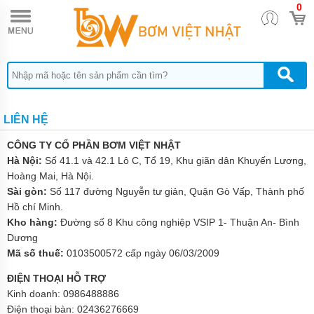
0
TRANG
CHỦ
MÁY
BƠM
TĂNG
ÁP
MÁY
LIÊN HỆ
BƠM
NƯỚC
ĐẨY
CÔNG TY CỔ PHẦN BƠM VIỆT NHẬT
CAO
Hà Nội:
Số 41.1 và 42.1 Lô C, Tổ 19, Khu giãn dân Khuyến Lương,
Hoàng Mai, Hà Nội.
MÁY
BƠM
Sài gòn:
Số 117 đường Nguyễn tư giản, Quận Gò Vấp, Thành phố
CHÌM
Hồ chí Minh.
HÚT
Kho hàng:
Đường số 8 Khu công nghiệp VSIP 1- Thuận An- Bình
NƯỚC
THẢI
Dương
Mã số thuế:
0103500572 cấp ngày 06/03/2009
MÁY
BƠM
ĐIỆN THOẠI HỖ TRỢ
CHÌM
Kinh doanh:
0986488886
HÚT
BÙN
Điện thoại bàn:
02436276669