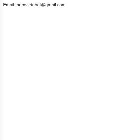
Email: bomvietnhat@gmail.com
MÁY
BƠM
CHÌM
TRỤC
NGANG
MÁY
BƠM
HỎA
TIỄN
MÁY
BƠM
ĐỊNH
LƯỢNG
MÁY
BƠM
HÓA
CHẤT
MÁY
BƠM
LY
TÂM
TRỤC