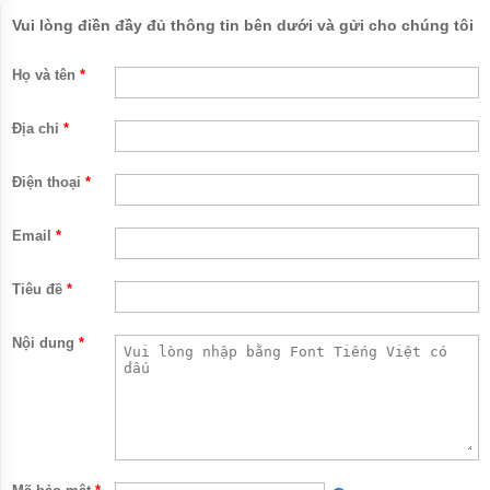
ĐỨNG
Vui lòng điền đầy đủ thông tin bên dưới và gửi cho chúng tôi
MÁY
BƠM
Họ và tên
*
LY TÂM
TRỤC
NGANG
Địa chỉ
*
ĐẦU
INOX
Điện thoại
*
MÁY
BƠM
Email
*
LY TÂM
TRỤC
NGANG
ĐẦU
Tiêu đề
*
GANG
Nội dung
*
MÁY
BƠM
LY
TÂM
TECO
VIỆT
NAM