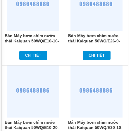
ĐỨNG
MÁY
BƠM
LY TÂM
TRỤC
NGANG
Bán Máy bơm chìm nước
Bán Máy bơm chìm nước
ĐẦU
thải Kaiquan 50WQ/E10-16-
thải Kaiquan 50WQ/E26-9-
INOX
1.1
1.1
MÁY
CHI TIẾT
CHI TIẾT
BƠM
LY TÂM
TRỤC
NGANG
ĐẦU
GANG
MÁY
BƠM
LY
TÂM
TECO
VIỆT
NAM
Bán Máy bơm chìm nước
Bán Máy bơm chìm nước
thải Kaiquan 50WQ/E10-20-
thải Kaiquan 50WQ/E30-10-