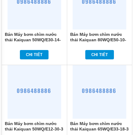
BƠI
MÁY
BƠM
NƯỚC
GIẾNG
Bán Máy bơm chìm nước
Bán Máy bơm chìm nước
MÁY
thải Kaiquan 50WQ/E30-14-
thải Kaiquan 80WQ/E50-10-
BƠM
2.2
2.2
NƯỚC
NÔNG
CHI TIẾT
CHI TIẾT
NGHIỆP
MÁY
THỔI
KHÍ
MÁY
KHUẤY
CHÌM
MÁY
NÉN
KHÍ
Bán Máy bơm chìm nước
Bán Máy bơm chìm nước
thải Kaiquan 50WQ/E12-30-3
thải Kaiquan 65WQ/E33-18-3
BÌNH