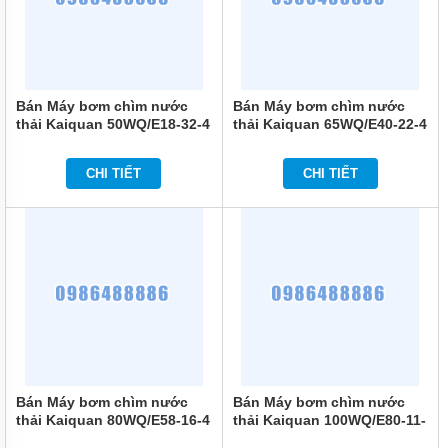
TIN
TỨC
GIỚI
THIỆU
Bán Máy bơm chìm nước
Bán Máy bơm chìm nước
SẢN
thải Kaiquan 50WQ/E18-32-4
thải Kaiquan 65WQ/E40-22-4
PHẨM
MỚI
CHI TIẾT
CHI TIẾT
LIÊN
HỆ
Bán Máy bơm chìm nước
Bán Máy bơm chìm nước
thải Kaiquan 80WQ/E58-16-4
thải Kaiquan 100WQ/E80-11-
4