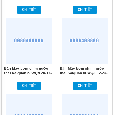
MÁY
1.5
1.5
BƠM
MÀNG
CHI TIẾT
CHI TIẾT
KHÍ
NÉN
MÁY
BƠM
NƯỚC
TUẦN
HOÀN
MÁY
BƠM
TỰ
HÚT
Bán Máy bơm chìm nước
Bán Máy bơm chìm nước
thải Kaiquan 50WQ/E20-14-
thải Kaiquan 50WQ/E12-24-
MÁY
1.5
2.2
BƠM
TUABIN
CHI TIẾT
CHI TIẾT
ĐA
TẦNG
CÁNH
MÁY
BƠM
HỒ