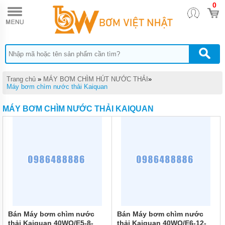
0
TRANG
CHỦ
MÁY
BƠM
TĂNG
ÁP
MÁY
Trang chủ
»
MÁY BƠM CHÌM HÚT NƯỚC THẢI
»
BƠM
Máy bơm chìm nước thải Kaiquan
NƯỚC
ĐẨY
MÁY BƠM CHÌM NƯỚC THẢI KAIQUAN
CAO
MÁY
BƠM
CHÌM
HÚT
NƯỚC
THẢI
MÁY
BƠM
CHÌM
HÚT
Bán Máy bơm chìm nước
Bán Máy bơm chìm nước
BÙN
thải Kaiquan 40WQ/E5-8-
thải Kaiquan 40WQ/E6-12-