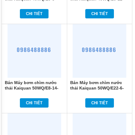
0.37
0.55
MÁY
BƠM
CHI TIẾT
CHI TIẾT
CHÌM
TRỤC
NGANG
MÁY
BƠM
HỎA
TIỄN
MÁY
BƠM
ĐỊNH
LƯỢNG
Bán Máy bơm chìm nước
Bán Máy bơm chìm nước
thải Kaiquan 50WQ/E8-14-
thải Kaiquan 50WQ/E22-6-
MÁY
0.75
0.75
BƠM
HÓA
CHI TIẾT
CHI TIẾT
CHẤT
MÁY
BƠM
LY
TÂM
TRỤC