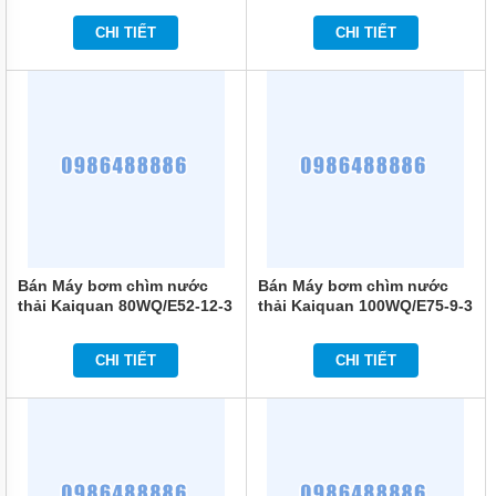
TÍCH
ÁP
CHI TIẾT
CHI TIẾT
ĐĨA
PHÂN
PHỐI
KHÍ
MOTOR
PHỤ
KIỆN
MÁY
BƠM
NƯỚC
Bán Máy bơm chìm nước
Bán Máy bơm chìm nước
thải Kaiquan 80WQ/E52-12-3
thải Kaiquan 100WQ/E75-9-3
MÁY
BƠM
NHÔNG
CHI TIẾT
CHI TIẾT
(HÚT
DẦU
NHỚT)
MÁY
BƠM
CÔNG
NGHIỆP