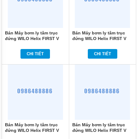
TIN
TỨC
GIỚI
THIỆU
Bán Máy bơm ly tâm trục
Bán Máy bơm ly tâm trục
SẢN
đứng WILO Helix FIRST V
đứng WILO Helix FIRST V
PHẨM
414-5/16/E/S/400-50
614-5/16/E/S/400-50
MỚI
CHI TIẾT
CHI TIẾT
LIÊN
HỆ
Bán Máy bơm ly tâm trục
Bán Máy bơm ly tâm trục
đứng WILO Helix FIRST V
đứng WILO Helix FIRST V
218-5/25/E/KS/400-50
213-5/16/E/S/400-50