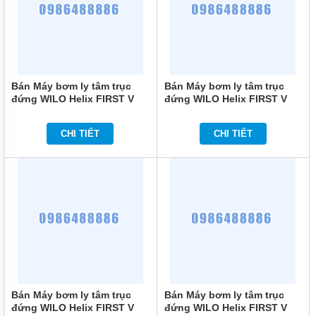
ĐỨNG
MÁY
BƠM
LY TÂM
TRỤC
NGANG
Bán Máy bơm ly tâm trục
Bán Máy bơm ly tâm trục
ĐẦU
đứng WILO Helix FIRST V
đứng WILO Helix FIRST V
INOX
1008-5/16/E/S/400-50
1606-5/16/E/S/400-50
MÁY
CHI TIẾT
CHI TIẾT
BƠM
LY TÂM
TRỤC
NGANG
ĐẦU
GANG
MÁY
BƠM
LY
TÂM
TECO
VIỆT
NAM
Bán Máy bơm ly tâm trục
Bán Máy bơm ly tâm trục
đứng WILO Helix FIRST V
đứng WILO Helix FIRST V