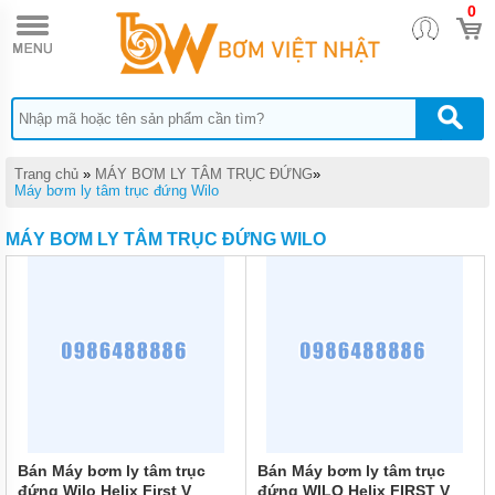
0
TRANG
CHỦ
MÁY
BƠM
TĂNG
ÁP
MÁY
Trang chủ
»
MÁY BƠM LY TÂM TRỤC ĐỨNG
»
BƠM
Máy bơm ly tâm trục đứng Wilo
NƯỚC
ĐẨY
MÁY BƠM LY TÂM TRỤC ĐỨNG WILO
CAO
MÁY
BƠM
CHÌM
HÚT
NƯỚC
THẢI
MÁY
BƠM
CHÌM
HÚT
Bán Máy bơm ly tâm trục
Bán Máy bơm ly tâm trục
BÙN
đứng Wilo Helix First V
đứng WILO Helix FIRST V