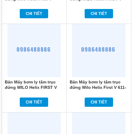
2209-5/25/E/KS/400-50
1608-5/16/E/S/400-50
MÁY
BƠM
CHI TIẾT
CHI TIẾT
CHÌM
TRỤC
NGANG
MÁY
BƠM
HỎA
TIỄN
MÁY
BƠM
ĐỊNH
LƯỢNG
Bán Máy bơm ly tâm trục
Bán Máy bơm ly tâm trục
đứng WILO Helix FIRST V
đứng Wilo Helix First V 611-
MÁY
1010-5/16/E/S/400-50
5/16/E/S/400-50
BƠM
HÓA
CHI TIẾT
CHI TIẾT
CHẤT
MÁY
BƠM
LY
TÂM
TRỤC