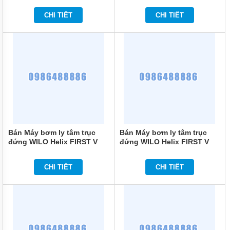
TÍCH
ÁP
CHI TIẾT
CHI TIẾT
ĐĨA
PHÂN
PHỐI
KHÍ
MOTOR
PHỤ
KIỆN
MÁY
BƠM
NƯỚC
Bán Máy bơm ly tâm trục
Bán Máy bơm ly tâm trục
đứng WILO Helix FIRST V
đứng WILO Helix FIRST V
MÁY
1015-5/25/E/KS/400-50
1012-5/25/E/S/400-50
BƠM
NHÔNG
CHI TIẾT
CHI TIẾT
(HÚT
DẦU
NHỚT)
MÁY
BƠM
CÔNG
NGHIỆP