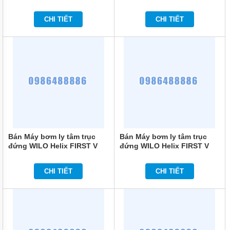
MÁY
608-5/16/E/S/400-50
1006-5/16/E/S/400-50
BƠM
MÀNG
CHI TIẾT
CHI TIẾT
KHÍ
NÉN
MÁY
BƠM
NƯỚC
TUẦN
HOÀN
MÁY
BƠM
TỰ
HÚT
Bán Máy bơm ly tâm trục
Bán Máy bơm ly tâm trục
đứng WILO Helix FIRST V
đứng WILO Helix FIRST V
MÁY
5203-5/16/E/S/400-50
3606/2-5/16/E/KS/400-50
BƠM
TUABIN
CHI TIẾT
CHI TIẾT
ĐA
TẦNG
CÁNH
MÁY
BƠM
HỒ