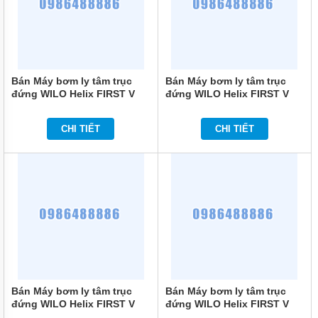
BƠI
MÁY
BƠM
NƯỚC
GIẾNG
Bán Máy bơm ly tâm trục
Bán Máy bơm ly tâm trục
MÁY
đứng WILO Helix FIRST V
đứng WILO Helix FIRST V
BƠM
3604-5/16/E/S/400-50
3603/1-5/16/E/S/400-50
NƯỚC
NÔNG
CHI TIẾT
CHI TIẾT
NGHIỆP
MÁY
THỔI
KHÍ
MÁY
KHUẤY
CHÌM
MÁY
NÉN
KHÍ
Bán Máy bơm ly tâm trục
Bán Máy bơm ly tâm trục
đứng WILO Helix FIRST V
đứng WILO Helix FIRST V
BÌNH
2207-5/16/E/S/400-50
1019-5/25/E/KS/400-50