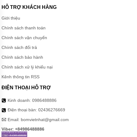
HỖ TRỢ KHÁCH HÀNG
MÁY
BƠM
Giới thiệu
CHÌM
TRỤC
Chính sách thanh toán
NGANG
Chính sách vận chuyển
MÁY
BƠM
Chính sách đổi trả
HỎA
TIỄN
Chính sách bảo hành
MÁY
Chính sách xử lý khiếu nại
BƠM
ĐỊNH
Kênh thông tin RSS
LƯỢNG
ĐIỆN THOẠI HỖ TRỢ
MÁY
BƠM
Kinh doanh:
0986488886
HÓA
CHẤT
Điện thoại bàn:
02436276669
MÁY
Email:
bomvietnhat@gmail.com
BƠM
LY
Viber: +84986488886
TÂM
TRỤC