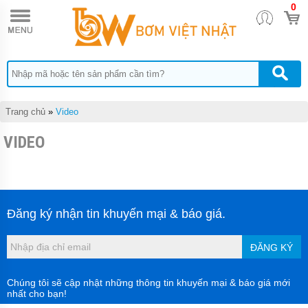
0
TRANG
CHỦ
MÁY
BƠM
TĂNG
ÁP
MÁY
Trang chủ
»
Video
BƠM
NƯỚC
VIDEO
ĐẨY
CAO
MÁY
BƠM
CHÌM
HÚT
Đăng ký nhận tin khuyến mại & báo giá.
NƯỚC
THẢI
ĐĂNG KÝ
MÁY
BƠM
CHÌM
Chúng tôi sẽ cập nhật những thông tin khuyến mại & báo giá mới
HÚT
nhất cho bạn!
BÙN