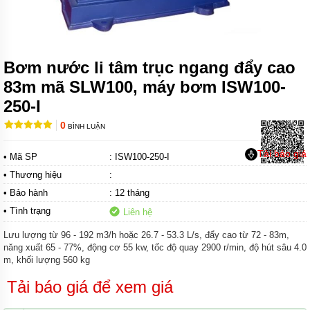
MÁY
BƠM
CHÌM
TRỤC
NGANG
Bơm nước li tâm trục ngang đẩy cao
83m mã SLW100, máy bơm ISW100-
MÁY
BƠM
250-I
HỎA
TIỄN
0
BÌNH LUẬN
MÁY
Tải báo giá
• Mã SP
: ISW100-250-I
BƠM
ĐỊNH
• Thương hiệu
:
LƯỢNG
• Bảo hành
: 12 tháng
MÁY
• Tình trạng
Liên hệ
BƠM
HÓA
Lưu lượng từ 96 - 192 m3/h hoặc 26.7 - 53.3 L/s, đẩy cao từ 72 - 83m,
CHẤT
năng xuất 65 - 77%, động cơ 55 kw, tốc độ quay 2900 r/min, độ hút sâu 4.0
m, khối lượng 560 kg
MÁY
BƠM
Tải báo giá để xem giá
LY
TÂM
TRỤC