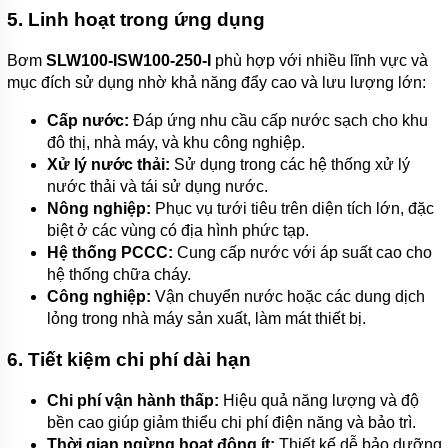
TÍCH
5. Linh hoạt trong ứng dụng
ÁP
ĐĨA
Bơm
SLW100-ISW100-250-I
phù hợp với nhiều lĩnh vực và
PHÂN
mục đích sử dụng nhờ khả năng đẩy cao và lưu lượng lớn:
PHỐI
KHÍ
Cấp nước:
Đáp ứng nhu cầu cấp nước sạch cho khu
đô thị, nhà máy, và khu công nghiệp.
MOTOR
Xử lý nước thải:
Sử dụng trong các hệ thống xử lý
PHỤ
nước thải và tái sử dụng nước.
KIỆN
Nông nghiệp:
Phục vụ tưới tiêu trên diện tích lớn, đặc
MÁY
BƠM
biệt ở các vùng có địa hình phức tạp.
NƯỚC
Hệ thống PCCC:
Cung cấp nước với áp suất cao cho
hệ thống chữa cháy.
MÁY
Công nghiệp:
Vận chuyển nước hoặc các dung dịch
BƠM
NHÔNG
lỏng trong nhà máy sản xuất, làm mát thiết bị.
(HÚT
DẦU
6. Tiết kiệm chi phí dài hạn
NHỚT)
MÁY
Chi phí vận hành thấp:
Hiệu quả năng lượng và độ
BƠM
bền cao giúp giảm thiểu chi phí điện năng và bảo trì.
CÔNG
Thời gian ngừng hoạt động ít:
Thiết kế dễ bảo dưỡng
NGHIỆP