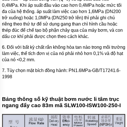
0,4MPa. Khi áp suất đầu vào cao hơn 0,4MPa hoặc mức tối
đa của hệ thống. áp suất làm việc cao hơn 1,6MPa (DN200
trở xuống) hoặc 1,0MPa (DN250 trở lên) thì phải ghi chú
riêng theo thứ tự để sử dụng gang than chì hình cầu hoặc
thép đúc để chế tạo bộ phận chảy qua của máy bơm, và con
dấu cơ khí phải được chọn theo cách khác.
6. Đối với bất kỳ chất rắn không hòa tan nào trong môi trường
làm việc, thể tích đơn vị của nó phải nhỏ hơn 0,1% và độ hạt
của nó <0,2 mm.
7. Tùy chọn mặt bích đồng hành: PN1.6MPa-GB/T17241.6-
1998
Bảng thông số kỹ thuật bơm nước li tâm trục
ngang đẩy cao 83m mã SLW100-ISW100-250-I