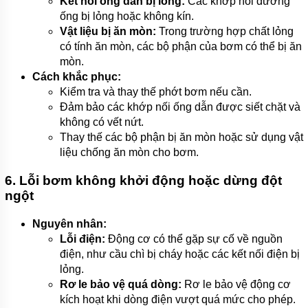
Kết nối ống dẫn bị lỏng:
Các khớp nối đường
ống bị lỏng hoặc không kín.
Vật liệu bị ăn mòn:
Trong trường hợp chất lỏng
có tính ăn mòn, các bộ phận của bơm có thể bị ăn
mòn.
Cách khắc phục:
Kiểm tra và thay thế phớt bơm nếu cần.
Đảm bảo các khớp nối ống dẫn được siết chặt và
không có vết nứt.
Thay thế các bộ phận bị ăn mòn hoặc sử dụng vật
liệu chống ăn mòn cho bơm.
6. Lỗi bơm không khởi động hoặc dừng đột
ngột
Nguyên nhân:
Lỗi điện:
Động cơ có thể gặp sự cố về nguồn
điện, như cầu chì bị cháy hoặc các kết nối điện bị
lỏng.
Rơ le bảo vệ quá dòng:
Rơ le bảo vệ động cơ
kích hoạt khi dòng điện vượt quá mức cho phép.