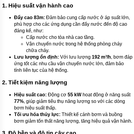
MÁY
1. Hiệu suất vận hành cao
BƠM
MÀNG
KHÍ
Đẩy cao 83m:
Đảm bảo cung cấp nước ở áp suất lớn,
NÉN
phù hợp cho các ứng dụng cần đẩy nước đến độ cao
đáng kể, như:
MÁY
BƠM
Cấp nước cho tòa nhà cao tầng.
NƯỚC
Vận chuyển nước trong hệ thống phòng cháy
TUẦN
HOÀN
chữa cháy.
Lưu lượng ổn định:
Với lưu lượng
192 m³/h
, bơm đáp
MÁY
ứng tốt các nhu cầu vận chuyển nước lớn, đảm bảo
BƠM
tính liên tục của hệ thống.
TỰ
HÚT
2. Tiết kiệm năng lượng
MÁY
BƠM
Hiệu suất cao:
Động cơ
55 kW
hoạt động ở năng suất
TUABIN
77%
, giúp giảm tiêu thụ năng lượng so với các dòng
ĐA
TẦNG
bơm hiệu suất thấp.
CÁNH
Tối ưu hóa thủy lực:
Thiết kế cánh bơm và buồng
bơm giảm tổn thất năng lượng, tăng hiệu quả vận hành.
MÁY
BƠM
HỒ
3. Độ bền và độ tin cậy cao