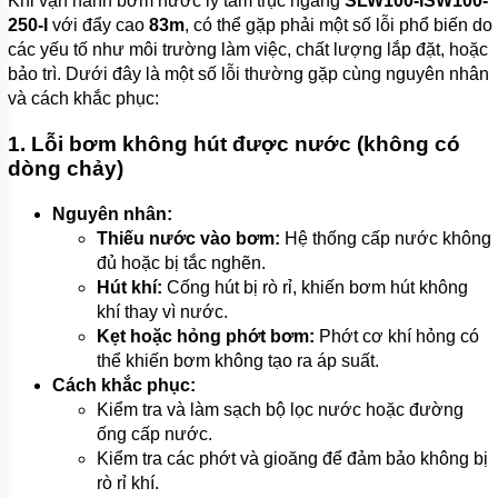
Khi vận hành bơm nước ly tâm trục ngang
SLW100-ISW100-
250-I
với đẩy cao
83m
, có thể gặp phải một số lỗi phổ biến do
các yếu tố như môi trường làm việc, chất lượng lắp đặt, hoặc
bảo trì. Dưới đây là một số lỗi thường gặp cùng nguyên nhân
và cách khắc phục:
1. Lỗi bơm không hút được nước (không có
dòng chảy)
Nguyên nhân:
Thiếu nước vào bơm:
Hệ thống cấp nước không
đủ hoặc bị tắc nghẽn.
Hút khí:
Cống hút bị rò rỉ, khiến bơm hút không
khí thay vì nước.
Kẹt hoặc hỏng phớt bơm:
Phớt cơ khí hỏng có
thể khiến bơm không tạo ra áp suất.
Cách khắc phục:
Kiểm tra và làm sạch bộ lọc nước hoặc đường
ống cấp nước.
Kiểm tra các phớt và gioăng để đảm bảo không bị
rò rỉ khí.