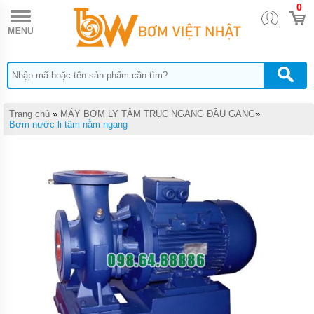
0
TRANG
CHỦ
MÁY
BƠM
TĂNG
ÁP
MÁY
Trang chủ
»
MÁY BƠM LY TÂM TRỤC NGANG ĐẦU GANG
»
BƠM
Bơm nước li tâm nằm ngang
NƯỚC
ĐẨY
CAO
MÁY
BƠM
CHÌM
HÚT
NƯỚC
THẢI
MÁY
BƠM
CHÌM
HÚT
BÙN