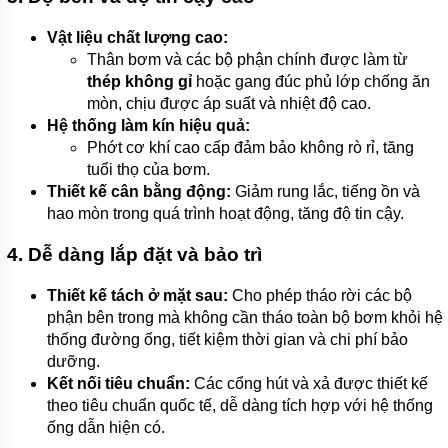
BƠI
Vật liệu chất lượng cao:
MÁY
Thân bơm và các bộ phận chính được làm từ
BƠM
NƯỚC
thép không gỉ
hoặc gang đúc phủ lớp chống ăn
GIẾNG
mòn, chịu được áp suất và nhiệt độ cao.
Hệ thống làm kín hiệu quả:
MÁY
BƠM
Phớt cơ khí cao cấp đảm bảo không rò rỉ, tăng
NƯỚC
tuổi thọ của bơm.
NÔNG
Thiết kế cân bằng động:
Giảm rung lắc, tiếng ồn và
NGHIỆP
hao mòn trong quá trình hoạt động, tăng độ tin cậy.
MÁY
THỔI
4. Dễ dàng lắp đặt và bảo trì
KHÍ
Thiết kế tách ở mặt sau:
Cho phép tháo rời các bộ
MÁY
KHUẤY
phận bên trong mà không cần tháo toàn bộ bơm khỏi hệ
CHÌM
thống đường ống, tiết kiệm thời gian và chi phí bảo
dưỡng.
MÁY
Kết nối tiêu chuẩn:
Các cổng hút và xả được thiết kế
NÉN
KHÍ
theo tiêu chuẩn quốc tế, dễ dàng tích hợp với hệ thống
ống dẫn hiện có.
BÌNH