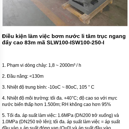
Điều kiện làm việc bơm nước li tâm trục ngang
đẩy cao 83m mã SLW100-ISW100-250-I
1. Phạm vi dòng chảy: 1,8 ~ 2000m³ / h
2. Đầu nâng: <130m
3. Nhiệt độ trung bình: -10oC ~ 80oC, 105 ° C
4. Nhiệt độ môi trường: tối đa. +40°C; độ cao so với mực
nước biển thấp hơn 1.500m; RH không cao hơn 95%
5. Tối đa. áp suất làm việc: 1.6MPa (DN200 trở xuống) và
1.0MPa (DN250 trở lên); tối đa. áp suất làm việc = áp suất
đầu vào + áp suất đóng van (Q=0) và áp suất đầu vào