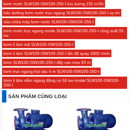
bơm nước SLW100-ISW100-250-I lưu lượng 192 m3/h
bảo dưỡng bơm nước trục ngang SLW100-ISW100-250-I uy tín
sửa chữa máy bơm nước SLW100-ISW100-250-I
bơm nước trục ngang mode SLW100-ISW100-250-I công suất 55
kw
bơm li tâm mã SLW100-ISW100-250-I
bơm li tâm SLW100-ISW100-250-I tốc độ quay 2900 r/min
bơm SLW100-ISW100-250-I đẩy cao max 83 m
bơm trục ngang hút sâu 4 m SLW100-ISW100-250-I
bơm li tâm nằm ngang động cơ 55 kw model SLW100-ISW100-
250-I
SẢN PHẨM CÙNG LOẠI