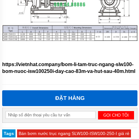
https://vietnhat.company/bom-li-tam-truc-ngang-slw100-
bom-nuoc-isw100250i-day-cao-83m-va-hut-sau-40m.html
ĐẶT HÀNG
Tags
Bán bơm nước trục ngang SLW100-ISW100-250-I giá rẻ