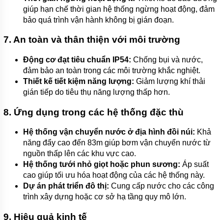
giúp hạn chế thời gian hệ thống ngừng hoạt động, đảm
TIN
bảo quá trình vận hành không bị gián đoạn.
TỨC
7. An toàn và thân thiện với môi trường
GIỚI
THIỆU
Động cơ đạt tiêu chuẩn IP54:
Chống bụi và nước,
SẢN
PHẨM
đảm bảo an toàn trong các môi trường khắc nghiệt.
MỚI
Thiết kế tiết kiệm năng lượng:
Giảm lượng khí thải
gián tiếp do tiêu thụ năng lượng thấp hơn.
LIÊN
HỆ
8. Ứng dụng trong các hệ thống đặc thù
Hệ thống vận chuyển nước ở địa hình đồi núi:
Khả
năng đẩy cao đến 83m giúp bơm vận chuyển nước từ
nguồn thấp lên các khu vực cao.
Hệ thống tưới nhỏ giọt hoặc phun sương:
Áp suất
cao giúp tối ưu hóa hoạt động của các hệ thống này.
Dự án phát triển đô thị:
Cung cấp nước cho các công
trình xây dựng hoặc cơ sở hạ tầng quy mô lớn.
9. Hiệu quả kinh tế