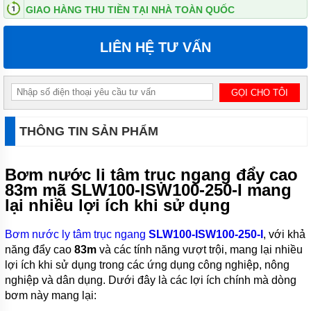
GIAO HÀNG THU TIỀN TẠI NHÀ TOÀN QUỐC
ĐỨNG
MÁY
LIÊN HỆ TƯ VẤN
BƠM
LY TÂM
TRỤC
NGANG
ĐẦU
INOX
MÁY
THÔNG TIN SẢN PHẨM
BƠM
LY TÂM
TRỤC
Bơm nước li tâm trục ngang đẩy cao
NGANG
ĐẦU
83m mã SLW100-ISW100-250-I mang
GANG
lại nhiều lợi ích khi sử dụng
MÁY
BƠM
Bơm nước ly tâm trục ngang
SLW100-ISW100-250-I
, với khả
LY
năng đẩy cao
83m
và các tính năng vượt trội, mang lại nhiều
TÂM
lợi ích khi sử dụng trong các ứng dụng công nghiệp, nông
TECO
VIỆT
nghiệp và dân dụng. Dưới đây là các lợi ích chính mà dòng
NAM
bơm này mang lại: