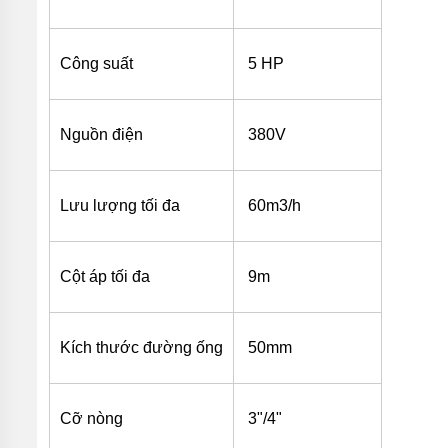
ĐỨNG
MÁY
Công suất
5 HP
BƠM
LY TÂM
TRỤC
NGANG
ĐẦU
Nguồn điện
380V
INOX
MÁY
BƠM
Lưu lượng tối đa
60m3/h
LY TÂM
TRỤC
NGANG
ĐẦU
Cột áp tối đa
9m
GANG
MÁY
BƠM
Kích thước đường ống
50mm
LY
TÂM
TECO
VIỆT
NAM
Cỡ nòng
3"/4"