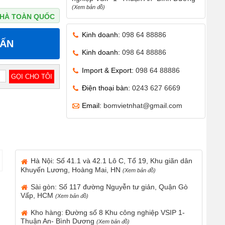
(Xem bản đồ)
 NHÀ TOÀN QUỐC
Kinh doanh:
098 64 88886
VẤN
Kinh doanh:
098 64 88886
Import & Export:
098 64 88886
Điện thoại bàn:
0243 627 6669
Email:
bomvietnhat@gmail.com
Hà Nội: Số 41.1 và 42.1 Lô C, Tổ 19, Khu giãn dân
Khuyến Lương, Hoàng Mai, HN
(Xem bản đồ)
Sài gòn: Số 117 đường Nguyễn tư giản, Quận Gò
Vấp, HCM
(Xem bản đồ)
Kho hàng: Đường số 8 Khu công nghiệp VSIP 1-
Thuận An- Bình Dương
(Xem bản đồ)