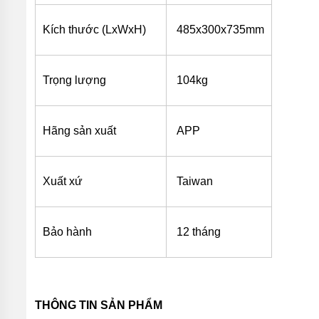
MÁY
BƠM
MÀNG
Kích thước (LxWxH)
485x300x735mm
KHÍ
NÉN
MÁY
Trọng lượng
104kg
BƠM
NƯỚC
TUẦN
HOÀN
Hãng sản xuất
APP
MÁY
BƠM
TỰ
HÚT
Xuất xứ
Taiwan
MÁY
BƠM
TUABIN
Bảo hành
12 tháng
ĐA
TẦNG
CÁNH
MÁY
BƠM
THÔNG TIN SẢN PHẨM
HỒ