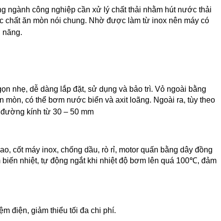
g ngành công nghiệp cần xử lý chất thải nhằm hút nước thải
ác chất ăn mòn nói chung. Nhờ được làm từ inox nên máy có
n năng.
n nhẹ, dễ dàng lắp đặt, sử dụng và bảo trì. Vỏ ngoài bằng
 mòn, có thể bơm nước biển và axit loãng. Ngoài ra, tùy theo
 đường kính từ 30 – 50 mm
ao, cốt máy inox, chống dầu, rò rỉ, motor quấn bằng dây đồng
m biến nhiệt, tự động ngắt khi nhiệt độ bơm lên quá 100℃, đảm
 điện, giảm thiểu tối đa chi phí.