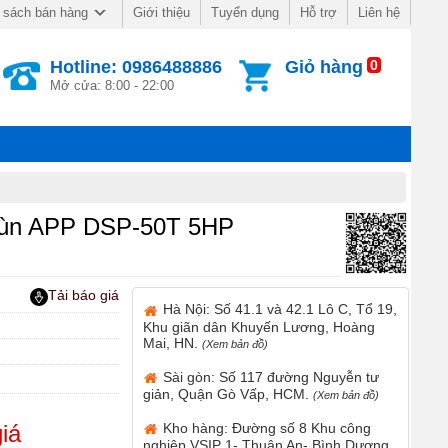
Giới thiệu
Tuyển dụng
Hỗ trợ
Liên hệ
 sách bán hàng
Hotline: 0986488886
Giỏ hàng
0
Mở cửa: 8:00 - 22:00
bùn APP DSP-50T 5HP
Tải báo giá
Hà Nội: Số 41.1 và 42.1 Lô C, Tổ 19,
Khu giãn dân Khuyến Lương, Hoàng
Mai, HN.
(Xem bản đồ)
Sài gòn: Số 117 đường Nguyễn tư
giản, Quận Gò Vấp, HCM.
(Xem bản đồ)
Kho hàng: Đường số 8 Khu công
iá
nghiệp VSIP 1- Thuận An- Bình Dương