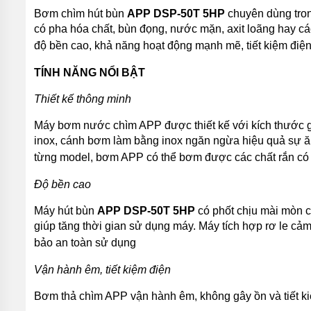
BƠI
Bơm chìm hút bùn
APP DSP-50T 5HP
chuyên dùng tron
có pha hóa chất, bùn đọng, nước mặn, axit loãng hay c
MÁY
BƠM
độ bền cao, khả năng hoạt động mạnh mẽ, tiết kiệm điệ
NƯỚC
GIẾNG
TÍNH NĂNG NỔI BẬT
MÁY
Thiết kế thông minh
BƠM
NƯỚC
NÔNG
Máy bơm nước chìm APP được thiết kế với kích thước gọ
NGHIỆP
inox, cánh bơm làm bằng inox ngăn ngừa hiệu quả sự ăn
từng model, bơm APP có thể bơm được các chất rắn có
MÁY
THỔI
KHÍ
Độ bền cao
MÁY
Máy hút bùn
APP DSP-50T 5HP
có phốt chịu mài mòn c
KHUẤY
giúp tăng thời gian sử dụng máy. Máy tích hợp rơ le cả
CHÌM
bảo an toàn sử dụng
MÁY
NÉN
Vận hành êm, tiết kiệm điện
KHÍ
Bơm thả chìm APP vận hành êm, không gây ồn và tiết kiệm
BÌNH