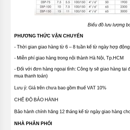
TIN
TỨC
Biểu đồ lưu lượng 
GIỚI
THIỆU
SẢN
PHƯƠNG THỨC VẬN CHUYỂN
PHẨM
MỚI
- Thời gian giao hàng từ 6 – 8 tuần kể từ ngày hợp độn
LIÊN
- Miễn phí giao hàng trong nội thành Hà Nội, Tp.HCM
HỆ
- Đối với đơn hàng ngoại tỉnh: Công ty sẽ giao hàng tại
mua thanh toán)
Lưu ý: Giá trên chưa bao gồm thuế VAT 10%
CHẾ ĐỘ BẢO HÀNH
Bảo hành chính hãng 12 tháng kể từ ngày giao hàng ch
NHÀ PHÂN PHỐI