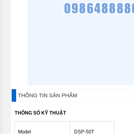
MÁY
BƠM
CHÌM
TRỤC
NGANG
MÁY
BƠM
HỎA
TIỄN
MÁY
BƠM
ĐỊNH
LƯỢNG
MÁY
BƠM
THÔNG TIN SẢN PHẨM
HÓA
CHẤT
THÔNG SỐ KỸ THUẬT
MÁY
BƠM
LY
TÂM
Model
DSP-50T
TRỤC