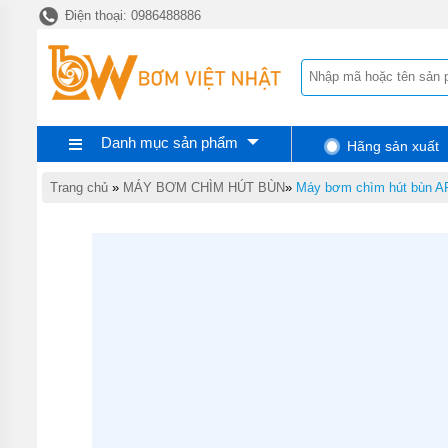
Điện thoại: 0986488886
TRANG
CHỦ
MÁY
BƠM
TĂNG
ÁP
Danh mục sản phẩm
Hãng sản xuất
MÁY
BƠM
NƯỚC
Trang chủ
»
MÁY BƠM CHÌM HÚT BÙN
»
Máy bơm chìm hút bùn 
ĐẨY
CAO
MÁY
BƠM
CHÌM
HÚT
NƯỚC
THẢI
MÁY
BƠM
CHÌM
HÚT
BÙN