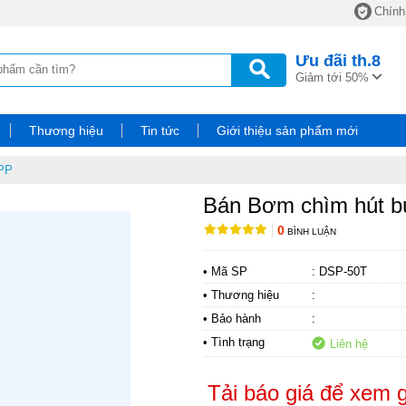
Chính
Ưu đãi
th.8
Giảm tới 50%
Thương hiệu
Tin tức
Giới thiệu sản phẩm mới
APP
Bán Bơm chìm hút 
0
BÌNH LUẬN
• Mã SP
: DSP-50T
• Thương hiệu
:
• Bảo hành
:
• Tình trạng
Liên hệ
Tải báo giá để xem g