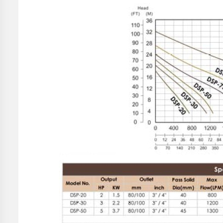
TÍCH
ÁP
ĐĨA
PHÂN
PHỐI
KHÍ
MOTOR
PHỤ
KIỆN
MÁY
BƠM
NƯỚC
MÁY
BƠM
NHÔNG
(HÚT
DẦU
NHỚT)
MÁY
BƠM
CÔNG
NGHIỆP