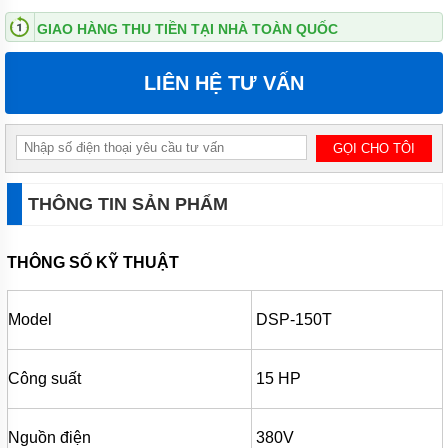
ĐỨNG
GIAO HÀNG THU TIỀN TẠI NHÀ TOÀN QUỐC
MÁY
BƠM
LIÊN HỆ TƯ VẤN
LY TÂM
TRỤC
NGANG
ĐẦU
INOX
MÁY
BƠM
THÔNG TIN SẢN PHẨM
LY TÂM
TRỤC
NGANG
THÔNG SỐ KỸ THUẬT
ĐẦU
GANG
MÁY
Model
DSP-150T
BƠM
LY
TÂM
Công suất
15 HP
TECO
VIỆT
NAM
Nguồn điện
380V