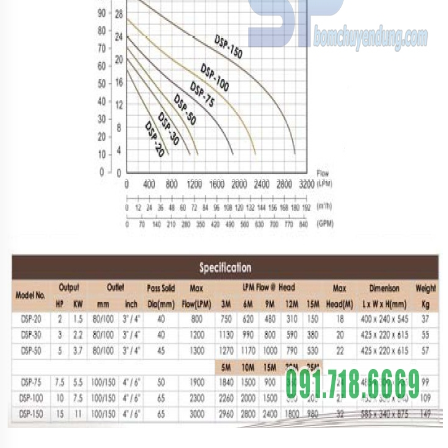
TIN
TỨC
GIỚI
THIỆU
SẢN
PHẨM
MỚI
LIÊN
HỆ