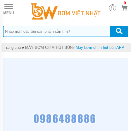
0
TRANG
CHỦ
MÁY
BƠM
TĂNG
ÁP
MÁY
Trang chủ
»
MÁY BƠM CHÌM HÚT BÙN
»
Máy bơm chìm hút bùn APP
BƠM
NƯỚC
ĐẨY
CAO
MÁY
BƠM
CHÌM
HÚT
NƯỚC
THẢI
MÁY
BƠM
CHÌM
HÚT
BÙN