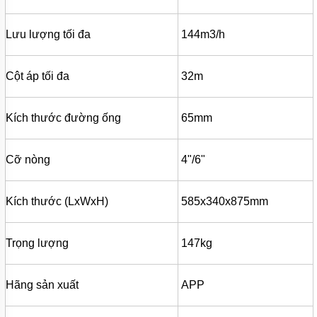
MÁY
BƠM
MÀNG
Lưu lượng tối đa
144m3/h
KHÍ
NÉN
MÁY
Cột áp tối đa
32m
BƠM
NƯỚC
TUẦN
Kích thước đường ống
65mm
HOÀN
MÁY
BƠM
Cỡ nòng
4"/6"
TỰ
HÚT
Kích thước (LxWxH)
585x340x875mm
MÁY
BƠM
TUABIN
ĐA
Trọng lượng
147kg
TẦNG
CÁNH
Hãng sản xuất
APP
MÁY
BƠM
HỒ