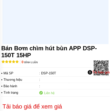
MÁY
BƠM
CHÌM
TRỤC
NGANG
MÁY
BƠM
HỎA
TIỄN
Bán Bơm chìm hút bùn APP DSP-
MÁY
150T 15HP
BƠM
ĐỊNH
0
BÌNH LUẬN
LƯỢNG
Tải báo giá
• Mã SP
: DSP-150T
MÁY
BƠM
• Thương hiệu
:
HÓA
CHẤT
• Bảo hành
:
• Tình trạng
Liên hệ
MÁY
BƠM
LY
Tải báo giá để xem giá
TÂM
TRỤC