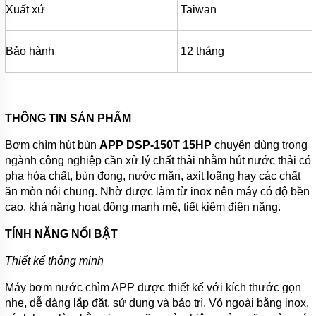
BƠI
Xuất xứ
Taiwan
MÁY
BƠM
Bảo hành
12 tháng
NƯỚC
GIẾNG
MÁY
BƠM
NƯỚC
THÔNG TIN SẢN PHẨM
NÔNG
NGHIỆP
Bơm chìm hút bùn
APP DSP-150T 15HP
chuyên dùng trong
ngành công nghiệp cần xử lý chất thải nhằm hút nước thải có
MÁY
THỔI
pha hóa chất, bùn đọng, nước mặn, axit loãng hay các chất
KHÍ
ăn mòn nói chung. Nhờ được làm từ inox nên máy có độ bền
cao, khả năng hoạt động mạnh mẽ, tiết kiệm điện năng.
MÁY
KHUẤY
TÍNH NĂNG NỔI BẬT
CHÌM
MÁY
Thiết kế thông minh
NÉN
KHÍ
Máy bơm nước chìm APP được thiết kế với kích thước gọn
nhẹ, dễ dàng lắp đặt, sử dụng và bảo trì. Vỏ ngoài bằng inox,
BÌNH