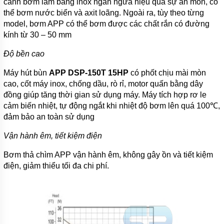
cánh bơm làm bằng inox ngăn ngừa hiệu quả sự ăn mòn, có
TÍCH
ÁP
thể bơm nước biển và axit loãng. Ngoài ra, tùy theo từng
model, bơm APP có thể bơm được các chất rắn có đường
ĐĨA
kính từ 30 – 50 mm
PHÂN
PHỐI
KHÍ
Độ bền cao
MOTOR
Máy hút bùn
APP DSP-150T 15HP
có phốt chịu mài mòn
cao, cốt máy inox, chống dầu, rò rỉ, motor quấn bằng dây
PHỤ
đồng giúp tăng thời gian sử dụng máy. Máy tích hợp rơ le
KIỆN
cảm biến nhiệt, tự động ngắt khi nhiệt độ bơm lên quá 100℃,
MÁY
BƠM
đảm bảo an toàn sử dụng
NƯỚC
Vận hành êm, tiết kiệm điện
MÁY
BƠM
Bơm thả chìm APP vận hành êm, không gây ồn và tiết kiệm
NHÔNG
(HÚT
điện, giảm thiểu tối đa chi phí.
DẦU
NHỚT)
MÁY
BƠM
CÔNG
NGHIỆP