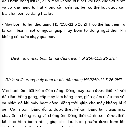
đầu bơm bằng INOX, giúp máy không bị rỉ sét khi tiếp xúc với nước
TÍCH
ÁP
và có khả năng tự hút không cần đến rúp bê, có thể hút được cặn
bã, chất bẩn có dạng hạt lựu.
ĐĨA
PHÂN
- Máy bơm tự hút đầu gang
HSP250-11.5 26 2HP
có thể lắp thêm rờ
PHỐI
KHÍ
le cảm biến nhiệt ở ngoài, giúp máy bơm tự động ngắt điện khi
không có nước chạy qua máy.
MOTOR
PHỤ
KIỆN
Bánh răng máy bơm tự hút đầu gang
HSP250-11.5 26 2HP
MÁY
BƠM
NƯỚC
Rờ le nhiệt trong máy bơm tự hút đầu gang
HSP250-11.5 26 2HP
MÁY
BƠM
NHÔNG
Vận hành êm, tiết kiệm điện năng: Dòng máy bơm được thiết kế với
(HÚT
đầu làm bằng gang, cốp máy làm bằng inox, giúp giảm thiểu ma sát
DẦU
NHỚT)
và nhiệt độ khi máy hoạt động, đồng thời giúp cho máy không bị rỉ
sét. Cánh bơm bằng đồng, được thiết kế cân bằng tâm, giúp máy
MÁY
chạy êm, chống rung và chống ồn. Đồng thời cánh bơm được thiết
BƠM
kế theo hình bánh răng, giúp cho lưu lượng nước được bơm lên
CÔNG
NGHIỆP