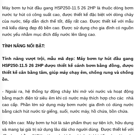
BƠI
Máy bơm tự hút đầu gang HSP250-11.5 26 2HP là thuộc dòng bơm
MÁY
nước tự hút có công suất cao, được thiết kế đặc biệt với dòng chảy
BƠM
của nước, tiếp dẫn dịch thế tốt, đẩy rất cao. Được thiết kế với mẫu
NƯỚC
mã kiểu dáng đẹp độ bền cao. Được sử dụng cho gia đình có nguồn
GIẾNG
nước yếu nhằm mục đích đẩy nước lên tầng cao.
MÁY
BƠM
TÍNH NĂNG NỔI BẬT:
NƯỚC
NÔNG
NGHIỆP
Tính năng vượt trội, mẫu mã đẹp: Máy bơm tự hút đầu gang
HSP250-11.5 26 2HP được thiết kế cánh bơm bằng đồng, được
MÁY
thiết kế cân bằng tâm, giúp máy chạy êm, chống rung và chống
THỔI
KHÍ
ồn.
MÁY
- Ngoài ra, hệ thống tự động chảy khi mở vòi nước và hoạt động
KHUẤY
bằng mạch điện tử siêu êm khi có nước máy thích hợp cho các nhà
CHÌM
cao cấp. Phần lớn sử dụng máy bơm nước gia đình có dùng nước
MÁY
bằng cách hút nước từ giếng, suối, nước máy, hồ chứa, bồn chứa.
NÉN
KHÍ
Độ bền cao: Máy bơm tự hút là sản phẩm thực sự tiện ích, hữu dụng
và mang lại giá trị sử dụng lâu dài cho người dùng. Được thiết kế với
BÌNH