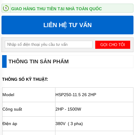
ĐỨNG
GIAO HÀNG THU TIỀN TẠI NHÀ TOÀN QUỐC
MÁY
BƠM
LIÊN HỆ TƯ VẤN
LY TÂM
TRỤC
NGANG
ĐẦU
INOX
MÁY
BƠM
THÔNG TIN SẢN PHẨM
LY TÂM
TRỤC
NGANG
THÔNG SỐ KỸ THUẬT:
ĐẦU
GANG
Model
HSP250-11.5 26 2HP
MÁY
BƠM
LY
Công suất
2HP - 1500W
TÂM
TECO
VIỆT
Điện áp
380V ( 3 pha)
NAM