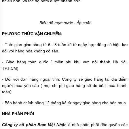
nhiều hơn, và tốc độ bơm được nhanh hơn.
TIN
TỨC
Biểu đồ mực nước - Áp suất
GIỚI
THIỆU
PHƯƠNG THỨC VẬN CHUYỂN:
SẢN
PHẨM
MỚI
- Thời gian giao hàng từ 6 - 8 tuần kể từ ngày hợp đồng có hiệu lực
đối với hàng hóa không có sẵn.
LIÊN
HỆ
- Giao hàng toàn quốc ( miễn phí khu vực nội thành Hà Nội,
TP.HCM)
- Đối với đơn hàng ngoại tỉnh: Công ty sẽ giao hàng tại địa điểm
người mua yêu cầu ( mọi chi phí giao hàng sẽ do bên mua thanh
toán)
- Bảo hành chính hãng 12 tháng kể từ ngày giao hàng cho bên mua
NHÀ PHÂN PHỐI
Công ty cổ phần Bơm Việt Nhật
là nhà phân phối độc quyền các