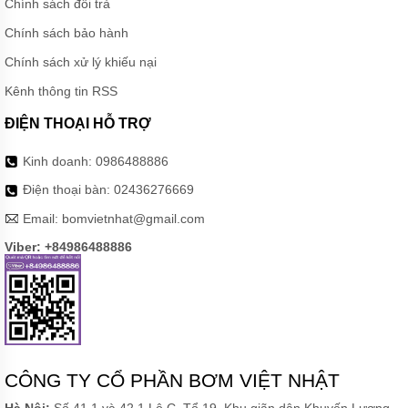
Chính sách đổi trả
Chính sách bảo hành
Chính sách xử lý khiếu nại
Kênh thông tin RSS
ĐIỆN THOẠI HỖ TRỢ
Kinh doanh:
0986488886
Điện thoại bàn:
02436276669
Email:
bomvietnhat@gmail.com
Viber: +84986488886
CÔNG TY CỔ PHẦN BƠM VIỆT NHẬT