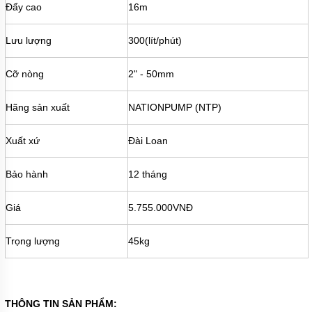
MÁY
Đẩy cao
16m
BƠM
MÀNG
KHÍ
Lưu lượng
300(lít/phút)
NÉN
MÁY
Cỡ nòng
2" - 50mm
BƠM
NƯỚC
TUẦN
Hãng sản xuất
NATIONPUMP (NTP)
HOÀN
Xuất xứ
Đài Loan
MÁY
BƠM
TỰ
Bảo hành
12 tháng
HÚT
MÁY
Giá
5.755.000VNĐ
BƠM
TUABIN
ĐA
Trọng lượng
45kg
TẦNG
CÁNH
MÁY
BƠM
THÔNG TIN SẢN PHẨM:
HỒ