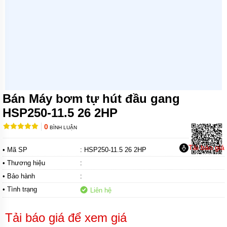
MÁY
BƠM
CHÌM
TRỤC
NGANG
MÁY
BƠM
HỎA
TIỄN
Bán Máy bơm tự hút đầu gang
MÁY
HSP250-11.5 26 2HP
BƠM
ĐỊNH
0
BÌNH LUẬN
LƯỢNG
Tải báo giá
• Mã SP
: HSP250-11.5 26 2HP
MÁY
BƠM
• Thương hiệu
:
HÓA
CHẤT
• Bảo hành
:
• Tình trạng
Liên hệ
MÁY
BƠM
LY
Tải báo giá để xem giá
TÂM
TRỤC