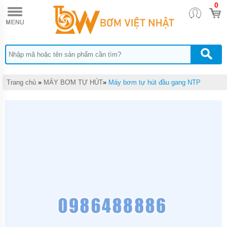
0
TRANG
CHỦ
MÁY
BƠM
TĂNG
ÁP
MÁY
Trang chủ
»
MÁY BƠM TỰ HÚT
»
Máy bơm tự hút đầu gang NTP
BƠM
NƯỚC
ĐẨY
CAO
MÁY
BƠM
CHÌM
HÚT
NƯỚC
THẢI
MÁY
BƠM
CHÌM
HÚT
BÙN