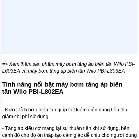
TIN
TỨC
GIỚI
THIỆU
SẢN
PHẨM
MỚI
LIÊN
=> Xem thêm sản phẩm máy bơm tăng áp biến tần Wilo PBI-
HỆ
L603EA và máy bơm tăng áp biến tần Wilo PBI-L803EA
Tính năng nổi bật máy bơm tăng áp biến
tần Wilo PBI-L802EA
- Được tích hợp biến tần giúp tiết kiệm điện năng tiêu thụ,
giảm chi phí sử dụng.
- Tăng áp kiểu cơ mang lại sự thuân tiện khi sử dụng, bên
cạnh đó cho độ ồn thấp tạo cảm giác dễ chịu cho người dùng