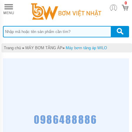
0
TRANG
CHỦ
MÁY
BƠM
TĂNG
ÁP
MÁY
Trang chủ
»
MÁY BƠM TĂNG ÁP
»
Máy bơm tăng áp WILO
BƠM
NƯỚC
ĐẨY
CAO
MÁY
BƠM
CHÌM
HÚT
NƯỚC
THẢI
MÁY
BƠM
CHÌM
HÚT
BÙN