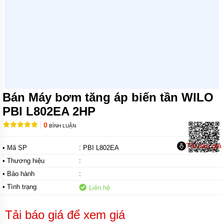
MÁY
BƠM
CHÌM
TRỤC
NGANG
MÁY
BƠM
HỎA
TIỄN
Bán Máy bơm tăng áp biến tần WILO
MÁY
PBI L802EA 2HP
BƠM
ĐỊNH
0
BÌNH LUẬN
LƯỢNG
Tải báo giá
• Mã SP
: PBI L802EA
MÁY
BƠM
• Thương hiệu
:
HÓA
CHẤT
• Bảo hành
:
• Tình trạng
Liên hệ
MÁY
BƠM
LY
Tải báo giá để xem giá
TÂM
TRỤC