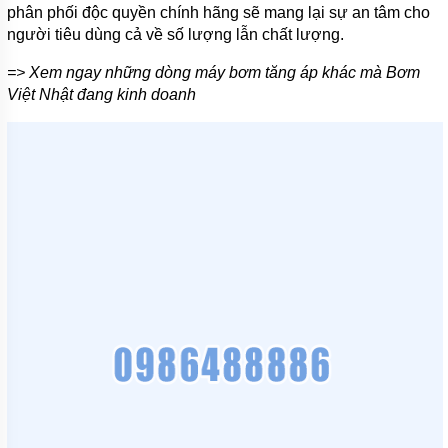
TÍCH
phân phối độc quyền chính hãng sẽ mang lại sự an tâm cho
ÁP
người tiêu dùng cả về số lượng lẫn chất lượng.
ĐĨA
=> Xem ngay những dòng máy bơm tăng áp khác mà Bơm
PHÂN
PHỐI
Việt Nhật đang kinh doanh
KHÍ
MOTOR
PHỤ
KIỆN
MÁY
BƠM
NƯỚC
MÁY
BƠM
NHÔNG
(HÚT
DẦU
NHỚT)
MÁY
BƠM
CÔNG
NGHIỆP