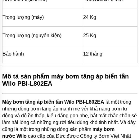
BƠI
MÁY
Trọng lượng (máy)
24 Kg
BƠM
NƯỚC
GIẾNG
Trọng lượng (nguyên kiện)
25 Kg
MÁY
BƠM
NƯỚC
Bảo hành
12 tháng
NÔNG
NGHIỆP
MÁY
Mô tả sản phẩm máy bơm tăng áp biến tần
THỔI
KHÍ
Wilo PBI-L802EA
MÁY
KHUẤY
Máy bơm tăng áp biến tần Wilo PBI-L802EA
là một trong
CHÌM
những dòng bơm tăng áp mạnh mẽ với khả năng bơm tự
MÁY
động và độ ồn thấp, kiểu dáng gọn nhẹ, bắt mắt chắc chắn sẽ
NÉN
làm hài lòng cả những người tiêu dùng khó tính nhất. Và đây
KHÍ
cũng là một trong những dòng sản phẩm
máy bơm
BÌNH
nước Wilo
cao cấp của Đức được Công ty Bơm Việt Nhật