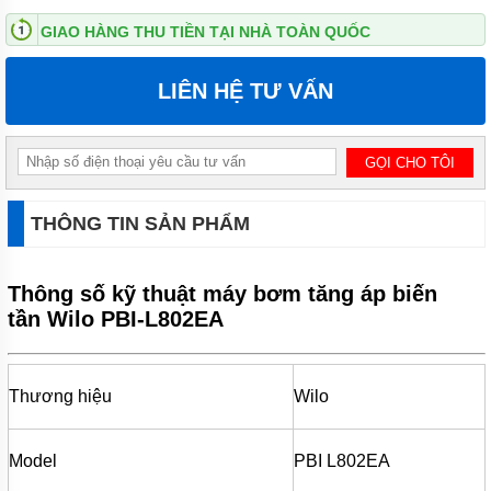
ĐỨNG
GIAO HÀNG THU TIỀN TẠI NHÀ TOÀN QUỐC
MÁY
BƠM
LIÊN HỆ TƯ VẤN
LY TÂM
TRỤC
NGANG
ĐẦU
INOX
MÁY
BƠM
THÔNG TIN SẢN PHẨM
LY TÂM
TRỤC
NGANG
Thông số kỹ thuật máy bơm tăng áp biến
ĐẦU
GANG
tần Wilo PBI-L802EA
MÁY
BƠM
LY
Thương hiệu
Wilo
TÂM
TECO
VIỆT
NAM
Model
PBI L802EA