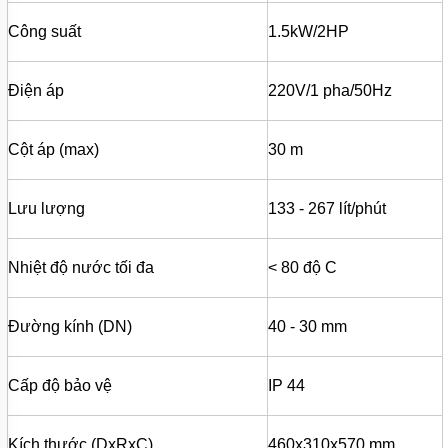
MÁY
BƠM
Công suất
1.5kW/2HP
MÀNG
KHÍ
NÉN
Điện áp
220V/1 pha/50Hz
MÁY
BƠM
NƯỚC
Cột áp (max)
30 m
TUẦN
HOÀN
MÁY
Lưu lượng
133 - 267 lít/phút
BƠM
TỰ
HÚT
Nhiệt độ nước tối đa
< 80 độ C
MÁY
BƠM
TUABIN
Đường kính (DN)
40 - 30 mm
ĐA
TẦNG
CÁNH
Cấp độ bảo vệ
IP 44
MÁY
BƠM
HỒ
Kích thước (DxRxC)
460x310x570 mm