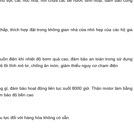
khu vực các nóc nhà, nơi chứa các bể nước sinh hoạt, đảm bảo cung
hấp, thích hợp đặt trong không gian nhà cửa nhỏ hẹp của các hộ gia
guồn điện khi nhiệt độ bơm quá cao, đảm bảo an toàn trong sử dụng
vệ lõi tĩnh mô tơ, chống ăn mòn, giảm thiểu nguy cơ chạm điện
ng gỉ, đảm bảo hoạt động liên tục suốt 8000 giờ. Thân motor làm bằng
m bảo độ bền cao
ệu lực đối với hàng hóa không có sẵn