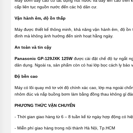
Máy bơm đẩy cao có tác dụng hút nước và đẩy lên cao trên 
BƠI
cấp liên tục nguồn nước đến các hộ dân cư.
MÁY
BƠM
Vận hành êm, độ ồn thấp
NƯỚC
GIẾNG
Máy được thiết kế thông minh, khả năng vận hành êm, độ ồn t
đình mà không ảnh hưởng đến sinh hoạt hằng ngày.
MÁY
BƠM
An toàn và tin cậy
NƯỚC
NÔNG
NGHIỆP
Panasonic GP-129JXK 125W
được cài đặt chế độ tự ngắt n
dân dụng. Ngoài ra, sản phẩm còn có hai lớp bọc cách ly bảo 
MÁY
THỔI
Độ bền cao
KHÍ
Máy có lõi quay mô tơ với độ chính xác cao, lớp mạ ngoài chố
MÁY
KHUẤY
nhôm đúc và nắp buồng bơm làm bằng đồng thau không gỉ đả
CHÌM
PHƯƠNG THỨC VẬN CHUYỂN
MÁY
NÉN
- Thời gian giao hàng từ 6 – 8 tuần kể từ ngày hợp động có hi
KHÍ
- Miễn phí giao hàng trong nội thành Hà Nội, Tp.HCM
BÌNH