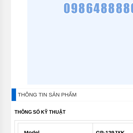
MÁY
BƠM
CHÌM
TRỤC
NGANG
MÁY
BƠM
HỎA
TIỄN
MÁY
BƠM
ĐỊNH
LƯỢNG
MÁY
BƠM
THÔNG TIN SẢN PHẨM
HÓA
CHẤT
THÔNG SỐ KỸ THUẬT
MÁY
BƠM
LY
TÂM
Model
GP-129JXK
TRỤC