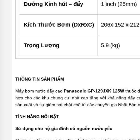
MÁY
Đường Kính hút – đẩy
1 inch (25mm)
BƠM
MÀNG
KHÍ
NÉN
Kích Thước Bơm (DxRxC)
206x 152 x 21
MÁY
BƠM
NƯỚC
Trọng Lượng
5.9 (kg)
TUẦN
HOÀN
MÁY
BƠM
TỰ
HÚT
THÔNG TIN SẢN PHẨM
MÁY
Máy bơm nước đẩy cao
Panasonic GP-129JXK 125W
thuộc d
BƠM
hợp cho các khu chung cư, nhà cao tầng với khả năng đẩy ca
TUABIN
sản xuất và sự giám sát chặt chẽ từ các chuyên gia Nhật Bản
ĐA
TẦNG
CÁNH
TÍNH NĂNG NỔI BẬT
MÁY
Sử dụng cho hộ gia đình có nguồn nước yếu
BƠM
HỒ