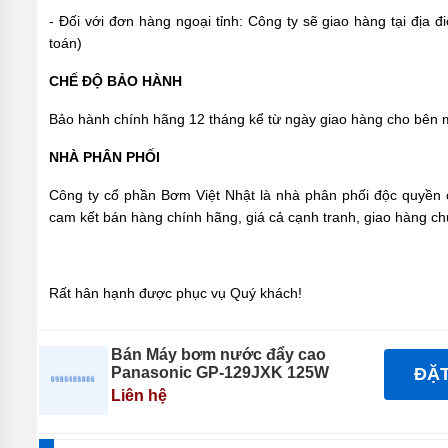
TÍCH
ÁP
- Đối với đơn hàng ngoại tỉnh: Công ty sẽ giao hàng tại địa
toán)
ĐĨA
PHÂN
CHẾ ĐỘ BẢO HÀNH
PHỐI
KHÍ
Bảo hành chính hãng 12 tháng kể từ ngày giao hàng cho bên
MOTOR
NHÀ PHÂN PHỐI
PHỤ
Công ty cổ phần Bơm Việt Nhật là nhà phân phối độc quyền 
KIỆN
MÁY
cam kết bán hàng chính hãng, giá cả cạnh tranh, giao hàng c
BƠM
NƯỚC
MÁY
Rất hân hạnh được phục vụ Quý khách!
BƠM
NHÔNG
(HÚT
DẦU
Bán Máy bơm nước đẩy cao
NHỚT)
Panasonic GP-129JXK 125W
ĐẶ
Liên hệ
MÁY
BƠM
CÔNG
NGHIỆP