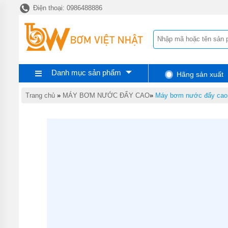
Điện thoại: 0986488886
TRANG
CHỦ
MÁY
BƠM
TĂNG
ÁP
Danh mục sản phẩm
Hãng sản xuất
MÁY
BƠM
NƯỚC
Trang chủ
»
MÁY BƠM NƯỚC ĐẨY CAO
»
Máy bơm nước đẩy ca
ĐẨY
CAO
MÁY
BƠM
CHÌM
HÚT
NƯỚC
THẢI
MÁY
BƠM
CHÌM
HÚT
BÙN