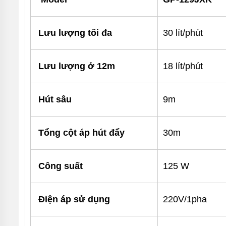
ĐỨNG
MÁY
Lưu lượng tối đa
30 lít/phút
BƠM
LY TÂM
TRỤC
NGANG
Lưu lượng ở 12m
18 lít/phút
ĐẦU
INOX
MÁY
Hút sâu
9m
BƠM
LY TÂM
TRỤC
NGANG
Tổng cột áp hút đẩy
30m
ĐẦU
GANG
MÁY
Công suất
125 W
BƠM
LY
TÂM
TECO
Điện áp sử dụng
220V/1pha
VIỆT
NAM