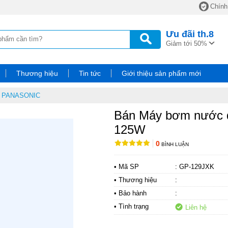
Chính
Ưu đãi
th.8
Giảm tới 50%
Thương hiệu
Tin tức
Giới thiệu sản phẩm mới
o PANASONIC
Bán Máy bơm nước 
125W
0
BÌNH LUẬN
• Mã SP
: GP-129JXK
• Thương hiệu
:
• Bảo hành
:
• Tình trạng
Liên hệ