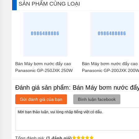
SẢN PHẨM CÙNG LOẠI
TIN
TỨC
GIỚI
THIỆU
SẢN
PHẨM
MỚI
LIÊN
Bán Máy bơm nước đẩy cao
Bán Máy bơm nước đẩy cao
HỆ
Panasonic GP-250JXK 250W
Panasonic GP-200JXK 200
Đánh giá sản phẩm: Bán Máy bơm nước đẩ
Gửi đánh giá của bạn
Bình luận facebook
Tổng đánh giá:
(1 đánh giá)