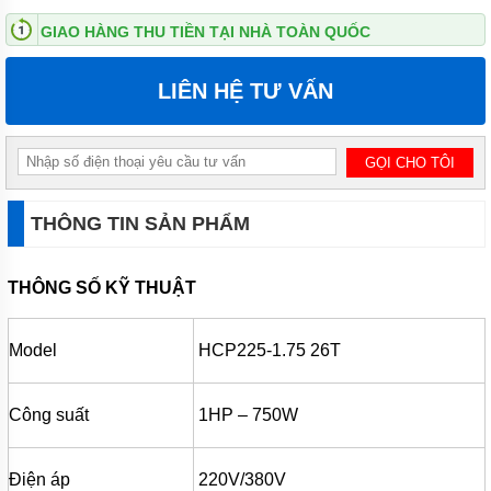
ĐỨNG
GIAO HÀNG THU TIỀN TẠI NHÀ TOÀN QUỐC
MÁY
BƠM
LIÊN HỆ TƯ VẤN
LY TÂM
TRỤC
NGANG
ĐẦU
INOX
MÁY
BƠM
THÔNG TIN SẢN PHẨM
LY TÂM
TRỤC
NGANG
THÔNG SỐ KỸ THUẬT
ĐẦU
GANG
MÁY
Model
HCP225-1.75 26T
BƠM
LY
TÂM
Công suất
1HP – 750W
TECO
VIỆT
NAM
Điện áp
220V/380V