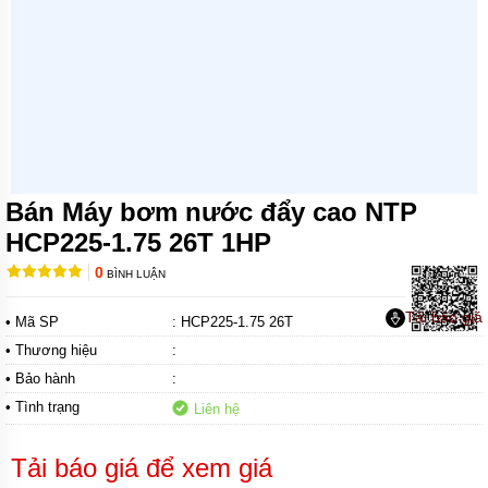
MÁY
BƠM
CHÌM
TRỤC
NGANG
MÁY
BƠM
HỎA
TIỄN
Bán Máy bơm nước đẩy cao NTP
MÁY
HCP225-1.75 26T 1HP
BƠM
ĐỊNH
0
BÌNH LUẬN
LƯỢNG
Tải báo giá
• Mã SP
: HCP225-1.75 26T
MÁY
BƠM
• Thương hiệu
:
HÓA
CHẤT
• Bảo hành
:
• Tình trạng
Liên hệ
MÁY
BƠM
LY
Tải báo giá để xem giá
TÂM
TRỤC