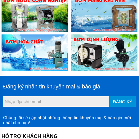
Đăng ký nhận tin khuyến mại & báo giá.
ĐĂNG KÝ
Chúng tôi sẽ cập nhật những thông tin khuyến mại & báo giá mới
nhất cho bạn!
HỖ TRỢ KHÁCH HÀNG