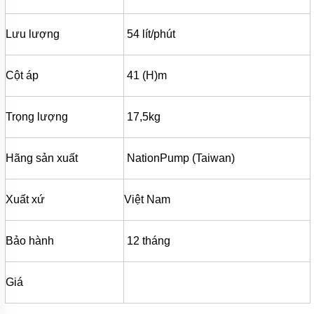
MÁY
BƠM
MÀNG
Lưu lượng
54 lít/phút
KHÍ
NÉN
MÁY
Cột áp
41 (H)m
BƠM
NƯỚC
TUẦN
Trọng lượng
17,5kg
HOÀN
MÁY
BƠM
Hãng sản xuất
NationPump (Taiwan)
TỰ
HÚT
Xuất xứ
Việt Nam
MÁY
BƠM
TUABIN
ĐA
Bảo hành
12 tháng
TẦNG
CÁNH
Giá
MÁY
BƠM
HỒ