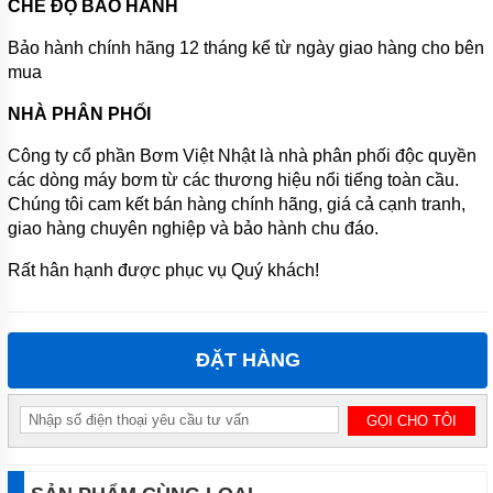
CHẾ ĐỘ BẢO HÀNH
TIN
Bảo hành chính hãng 12 tháng kể từ ngày giao hàng cho bên
TỨC
mua
GIỚI
NHÀ PHÂN PHỐI
THIỆU
SẢN
PHẨM
Công ty cổ phần Bơm Việt Nhật là nhà phân phối độc quyền
MỚI
các dòng máy bơm từ các thương hiệu nổi tiếng toàn cầu.
Chúng tôi cam kết bán hàng chính hãng, giá cả cạnh tranh,
LIÊN
HỆ
giao hàng chuyên nghiệp và bảo hành chu đáo.
Rất hân hạnh được phục vụ Quý khách!
ĐẶT HÀNG