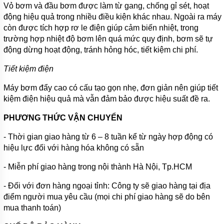
TÍCH
Vỏ bơm và đầu bơm được làm từ gang, chống gỉ sét, hoạt
ÁP
động hiệu quả trong nhiều điều kiện khác nhau. Ngoài ra máy
còn được tích hợp rơ le điện giúp cảm biến nhiệt, trong
ĐĨA
PHÂN
trường hợp nhiệt độ bơm lên quá mức quy định, bơm sẽ tự
PHỐI
động dừng hoạt động, tránh hỏng hóc, tiết kiệm chi phí.
KHÍ
Tiết kiệm điện
MOTOR
Máy bơm đẩy cao có cấu tạo gọn nhẹ, đơn giản nên giúp tiết
PHỤ
kiệm điện hiệu quả mà vẫn đảm bảo được hiệu suất đề ra.
KIỆN
MÁY
BƠM
PHƯƠNG THỨC VẬN CHUYỂN
NƯỚC
- Thời gian giao hàng từ 6 – 8 tuần kể từ ngày hợp động có
MÁY
hiệu lực đối với hàng hóa không có sẵn
BƠM
NHÔNG
(HÚT
- Miễn phí giao hàng trong nội thành Hà Nội, Tp.HCM
DẦU
NHỚT)
- Đối với đơn hàng ngoại tỉnh: Công ty sẽ giao hàng tại địa
điểm người mua yêu cầu (mọi chi phí giao hàng sẽ do bên
MÁY
mua thanh toán)
BƠM
CÔNG
NGHIỆP