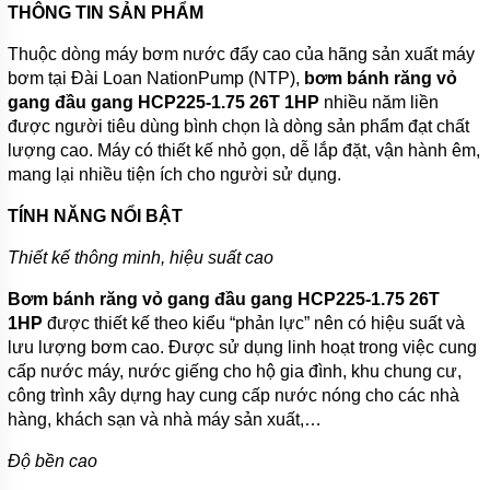
BƠI
THÔNG TIN SẢN PHẨM
MÁY
Thuộc dòng máy bơm nước đẩy cao của hãng sản xuất máy
BƠM
bơm tại Đài Loan NationPump (NTP),
bơm bánh răng vỏ
NƯỚC
GIẾNG
gang đầu gang HCP225-1.75 26T 1HP
nhiều năm liền
được người tiêu dùng bình chọn là dòng sản phẩm đạt chất
MÁY
lượng cao. Máy có thiết kế nhỏ gọn, dễ lắp đặt, vận hành êm,
BƠM
mang lại nhiều tiện ích cho người sử dụng.
NƯỚC
NÔNG
NGHIỆP
TÍNH NĂNG NỔI BẬT
MÁY
Thiết kế thông minh, hiệu suất cao
THỔI
KHÍ
Bơm bánh răng vỏ gang đầu gang HCP225-1.75 26T
1HP
được thiết kế theo kiểu “phản lực” nên có hiệu suất và
MÁY
KHUẤY
lưu lượng bơm cao. Được sử dụng linh hoạt trong việc cung
CHÌM
cấp nước máy, nước giếng cho hộ gia đình, khu chung cư,
công trình xây dựng hay cung cấp nước nóng cho các nhà
MÁY
hàng, khách sạn và nhà máy sản xuất,…
NÉN
KHÍ
Độ bền cao
BÌNH