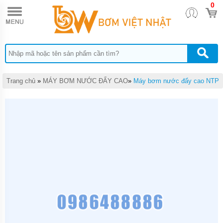
0
TRANG
CHỦ
MÁY
BƠM
TĂNG
ÁP
MÁY
Trang chủ
»
MÁY BƠM NƯỚC ĐẨY CAO
»
Máy bơm nước đẩy cao NTP
BƠM
NƯỚC
ĐẨY
CAO
MÁY
BƠM
CHÌM
HÚT
NƯỚC
THẢI
MÁY
BƠM
CHÌM
HÚT
BÙN