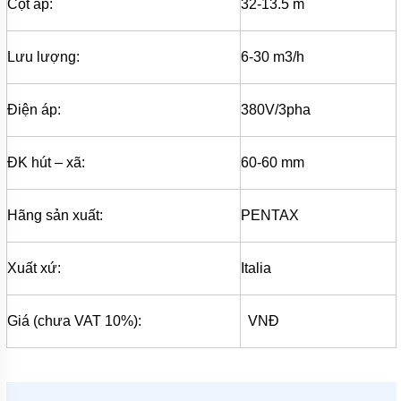
MÁY
Cột áp:
32-13.5 m
BƠM
MÀNG
KHÍ
Lưu lượng:
6-30 m3/h
NÉN
MÁY
BƠM
Điện áp:
380V/3pha
NƯỚC
TUẦN
HOÀN
ĐK hút – xã:
60-60 mm
MÁY
BƠM
TỰ
Hãng sản xuất:
PENTAX
HÚT
MÁY
Xuất xứ:
Italia
BƠM
TUABIN
ĐA
TẦNG
Giá (chưa VAT 10%):
VNĐ
CÁNH
MÁY
BƠM
HỒ