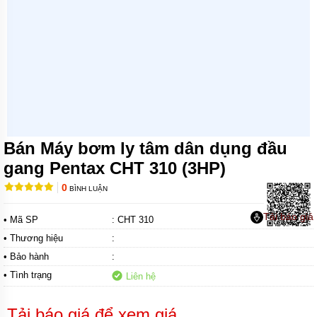
MÁY
BƠM
CHÌM
TRỤC
NGANG
MÁY
BƠM
HỎA
TIỄN
Bán Máy bơm ly tâm dân dụng đầu
MÁY
BƠM
gang Pentax CHT 310 (3HP)
ĐỊNH
LƯỢNG
0
BÌNH LUẬN
MÁY
Tải báo giá
• Mã SP
: CHT 310
BƠM
HÓA
• Thương hiệu
:
CHẤT
• Bảo hành
:
MÁY
• Tình trạng
Liên hệ
BƠM
LY
TÂM
Tải báo giá để xem giá
TRỤC