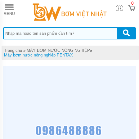
0
TRANG
CHỦ
MÁY
BƠM
TĂNG
ÁP
MÁY
Trang chủ
»
MÁY BƠM NƯỚC NÔNG NGHIỆP
»
BƠM
Máy bơm nước nông nghiệp PENTAX
NƯỚC
ĐẨY
CAO
MÁY
BƠM
CHÌM
HÚT
NƯỚC
THẢI
MÁY
BƠM
CHÌM
HÚT
BÙN