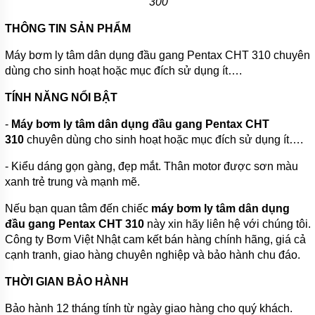
300
TIN
THÔNG TIN SẢN PHẨM
TỨC
Máy bơm ly tâm dân dụng đầu gang Pentax CHT 310 chuyên
GIỚI
dùng cho sinh hoạt hoặc mục đích sử dụng ít….
THIỆU
SẢN
PHẨM
TÍNH NĂNG NỔI BẬT
MỚI
-
Máy bơm ly tâm dân dụng đầu gang Pentax CHT
LIÊN
310
chuyên dùng cho sinh hoạt hoặc mục đích sử dụng ít….
HỆ
- Kiểu dáng gọn gàng, đẹp mắt. Thân motor được sơn màu
xanh trẻ trung và mạnh mẽ.
Nếu bạn quan tâm đến chiếc
máy bơm ly tâm dân dụng
đầu gang Pentax CHT 310
này xin hãy liên hệ với chúng tôi.
Công ty Bơm Việt Nhật cam kết bán hàng chính hãng, giá cả
cạnh tranh, giao hàng chuyên nghiệp và bảo hành chu đáo.
THỜI GIAN BẢO HÀNH
Bảo hành 12 tháng tính từ ngày giao hàng cho quý khách.