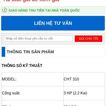
ĐỨNG
GIAO HÀNG THU TIỀN TẠI NHÀ TOÀN QUỐC
MÁY
BƠM
LY TÂM
LIÊN HỆ TƯ VẤN
TRỤC
NGANG
ĐẦU
INOX
MÁY
BƠM
LY TÂM
THÔNG TIN SẢN PHẨM
TRỤC
NGANG
ĐẦU
THÔNG SỐ KỸ THUẬT
GANG
MÁY
MODEL:
BƠM
CHT 310
LY
TÂM
TECO
Công suât:
3 HP (2.2 Kw)
VIỆT
NAM