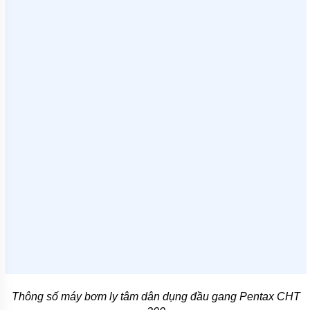
TÍCH
ÁP
ĐĨA
PHÂN
PHỐI
KHÍ
MOTOR
PHỤ
KIỆN
MÁY
BƠM
NƯỚC
MÁY
BƠM
NHÔNG
(HÚT
DẦU
NHỚT)
MÁY
BƠM
Thông số máy bơm ly tâm dân dụng đầu gang Pentax CHT
CÔNG
NGHIỆP