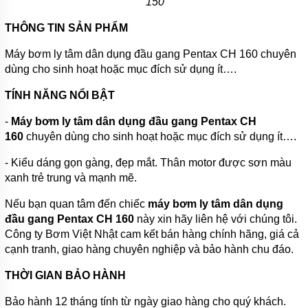
150
TIN
THÔNG TIN SẢN PHẨM
TỨC
Máy bơm ly tâm dân dụng đầu gang Pentax CH 160 chuyên
GIỚI
dùng cho sinh hoạt hoặc mục đích sử dụng ít….
THIỆU
SẢN
PHẨM
TÍNH NĂNG NỔI BẬT
MỚI
-
Máy bơm ly tâm dân dụng đầu gang Pentax CH
LIÊN
160
chuyên dùng cho sinh hoạt hoặc mục đích sử dụng ít….
HỆ
- Kiểu dáng gọn gàng, đẹp mắt. Thân motor được sơn màu
xanh trẻ trung và mạnh mẽ.
Nếu bạn quan tâm đến chiếc
máy bơm ly tâm dân dụng
đầu gang Pentax CH 160
này xin hãy liên hệ với chúng tôi.
Công ty Bơm Việt Nhật cam kết bán hàng chính hãng, giá cả
cạnh tranh, giao hàng chuyên nghiệp và bảo hành chu đáo.
THỜI GIAN BẢO HÀNH
Bảo hành 12 tháng tính từ ngày giao hàng cho quý khách.