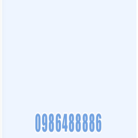
BƠI
MÁY
BƠM
NƯỚC
GIẾNG
MÁY
BƠM
NƯỚC
NÔNG
NGHIỆP
MÁY
THỔI
KHÍ
MÁY
KHUẤY
CHÌM
MÁY
NÉN
KHÍ
BÌNH