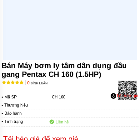
MÁY
BƠM
CHÌM
TRỤC
NGANG
MÁY
BƠM
HỎA
TIỄN
Bán Máy bơm ly tâm dân dụng đầu
MÁY
BƠM
gang Pentax CH 160 (1.5HP)
ĐỊNH
LƯỢNG
0
BÌNH LUẬN
MÁY
Tải báo giá
• Mã SP
: CH 160
BƠM
HÓA
• Thương hiệu
:
CHẤT
• Bảo hành
:
MÁY
• Tình trạng
Liên hệ
BƠM
LY
TÂM
Tải báo giá để xem giá
TRỤC