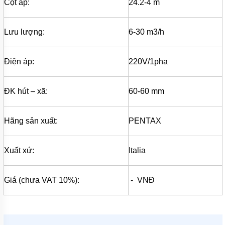
MÁY
Cột áp:
24.2-4 m
BƠM
MÀNG
KHÍ
Lưu lượng:
6-30 m3/h
NÉN
MÁY
BƠM
Điện áp:
220V/1pha
NƯỚC
TUẦN
HOÀN
ĐK hút – xã:
60-60 mm
MÁY
BƠM
TỰ
Hãng sản xuất:
PENTAX
HÚT
MÁY
Xuất xứ:
Italia
BƠM
TUABIN
ĐA
TẦNG
Giá (chưa VAT 10%):
- VNĐ
CÁNH
MÁY
BƠM
HỒ