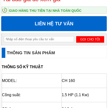
ĐỨNG
GIAO HÀNG THU TIỀN TẠI NHÀ TOÀN QUỐC
MÁY
BƠM
LY TÂM
LIÊN HỆ TƯ VẤN
TRỤC
NGANG
ĐẦU
INOX
MÁY
BƠM
LY TÂM
THÔNG TIN SẢN PHẨM
TRỤC
NGANG
ĐẦU
THÔNG SỐ KỸ THUẬT
GANG
MÁY
MODEL:
BƠM
CH 160
LY
TÂM
TECO
Công suât:
1.5 HP (1.1 Kw)
VIỆT
NAM