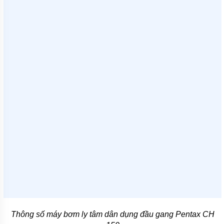
TÍCH
ÁP
ĐĨA
PHÂN
PHỐI
KHÍ
MOTOR
PHỤ
KIỆN
MÁY
BƠM
NƯỚC
MÁY
BƠM
NHÔNG
(HÚT
DẦU
NHỚT)
MÁY
BƠM
Thông số máy bơm ly tâm dân dụng đầu gang Pentax CH
CÔNG
NGHIỆP