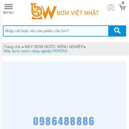
0
TRANG
CHỦ
MÁY
BƠM
TĂNG
ÁP
MÁY
Trang chủ
»
MÁY BƠM NƯỚC NÔNG NGHIỆP
»
BƠM
Máy bơm nước nông nghiệp PENTAX
NƯỚC
ĐẨY
CAO
MÁY
BƠM
CHÌM
HÚT
NƯỚC
THẢI
MÁY
BƠM
CHÌM
HÚT
BÙN