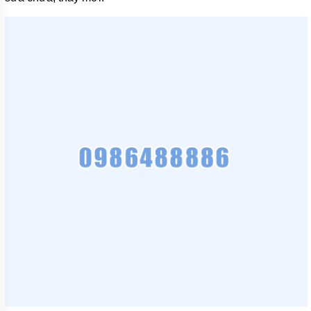
TÍCH
ÁP
ĐĨA
PHÂN
PHỐI
KHÍ
MOTOR
PHỤ
KIỆN
MÁY
BƠM
NƯỚC
MÁY
BƠM
NHÔNG
(HÚT
DẦU
NHỚT)
MÁY
BƠM
CÔNG
NGHIỆP