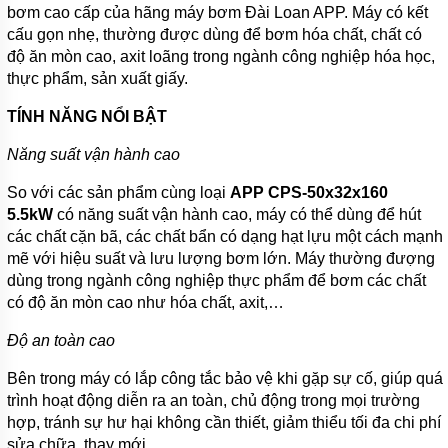
BƠI
bơm cao cấp của hãng máy bơm Đài Loan APP. Máy có kết
cấu gọn nhẹ, thường được dùng để bơm hóa chất, chất có
MÁY
độ ăn mòn cao, axit loãng trong ngành công nghiệp hóa học,
BƠM
NƯỚC
thực phẩm, sản xuất giấy.
GIẾNG
TÍNH NĂNG NỔI BẬT
MÁY
BƠM
Năng suất vận hành cao
NƯỚC
NÔNG
So với các sản phẩm cùng loại
APP CPS-50x32x160
NGHIỆP
5.5kW
có năng suất vận hành cao, máy có thể dùng để hút
MÁY
các chất cặn bã, các chất bẩn có dạng hạt lựu một cách mạnh
THỔI
mẽ với hiệu suất và lưu lượng bơm lớn. Máy thường đượng
KHÍ
dùng trong ngành công nghiệp thực phẩm để bơm các chất
MÁY
có độ ăn mòn cao như hóa chất, axit,…
KHUẤY
CHÌM
Độ an toàn cao
MÁY
Bên trong máy có lắp công tắc bảo vệ khi gặp sự cố, giúp quá
NÉN
trình hoạt động diễn ra an toàn, chủ động trong mọi trường
KHÍ
hợp, tránh sự hư hại không cần thiết, giảm thiểu tối đa chi phí
BÌNH
sửa chữa, thay mới.