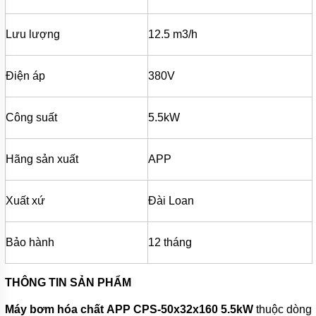
MÁY
BƠM
MÀNG
Lưu lượng
12.5 m3/h
KHÍ
NÉN
MÁY
Điện áp
380V
BƠM
NƯỚC
TUẦN
Công suất
5.5kW
HOÀN
MÁY
BƠM
Hãng sản xuất
APP
TỰ
HÚT
Xuất xứ
Đài Loan
MÁY
BƠM
TUABIN
ĐA
Bảo hành
12 tháng
TẦNG
CÁNH
THÔNG TIN SẢN PHẨM
MÁY
BƠM
Máy bơm hóa chất APP CPS-50x32x160 5.5kW
thuộc dòng
HỒ