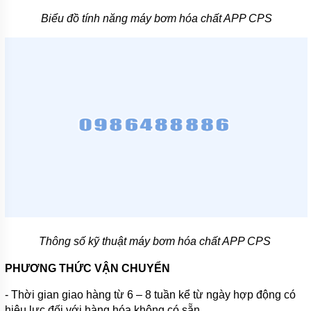
Biểu đồ tính năng máy bơm hóa chất APP CPS
TIN
TỨC
GIỚI
THIỆU
SẢN
PHẨM
MỚI
LIÊN
HỆ
Thông số kỹ thuật máy bơm hóa chất APP CPS
PHƯƠNG THỨC VẬN CHUYỂN
- Thời gian giao hàng từ 6 – 8 tuần kể từ ngày hợp động có
hiệu lực đối với hàng hóa không có sẵn