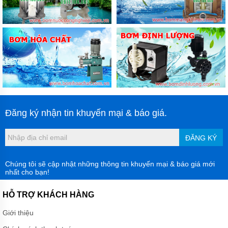
Đăng ký nhận tin khuyến mại & báo giá.
ĐĂNG KÝ
Chúng tôi sẽ cập nhật những thông tin khuyến mại & báo giá mới
nhất cho bạn!
HỖ TRỢ KHÁCH HÀNG
Giới thiệu