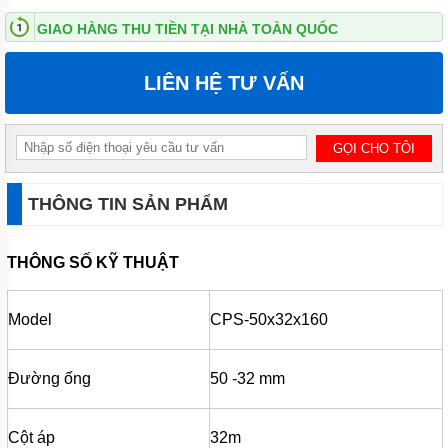
ĐỨNG
GIAO HÀNG THU TIỀN TẠI NHÀ TOÀN QUỐC
MÁY
BƠM
LIÊN HỆ TƯ VẤN
LY TÂM
TRỤC
NGANG
ĐẦU
INOX
MÁY
BƠM
THÔNG TIN SẢN PHẨM
LY TÂM
TRỤC
NGANG
THÔNG SỐ KỸ THUẬT
ĐẦU
GANG
MÁY
Model
CPS-50x32x160
BƠM
LY
TÂM
Đường ống
50 -32 mm
TECO
VIỆT
NAM
Cột áp
32m