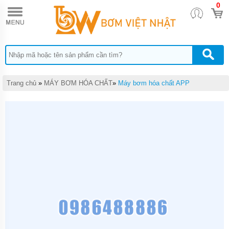
0
TRANG
CHỦ
MÁY
BƠM
TĂNG
ÁP
MÁY
Trang chủ
»
MÁY BƠM HÓA CHẤT
»
Máy bơm hóa chất APP
BƠM
NƯỚC
ĐẨY
CAO
MÁY
BƠM
CHÌM
HÚT
NƯỚC
THẢI
MÁY
BƠM
CHÌM
HÚT
BÙN