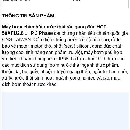
BƠI
MÁY
THÔNG TIN SẢN PHẨM
BƠM
NƯỚC
Máy bơm chìm hút nước thải rác gang đúc HCP
GIẾNG
50AFU2.8 1HP 3 Phase
đạt chứng nhận tiêu chuẩn quốc gia
MÁY
CNS TAIWAN: Cáp điện chống nước có độ bền cao, rờ le
BƠM
bảo vệ motor, motor khô, phốt (seal) silicon, gang đúc chất
NƯỚC
NÔNG
lượng cao, tính năng sản phẩm ưu việt, máy bơm phù hợp
NGHIỆP
với tiêu chuẩn chống nước IP68. Là lựa chọn thích hợp cho
các mục đích sử dụng: bơm nước thải ngành thực phẩm,
MÁY
thuộc da, bột giấy, nhuộm, luyện gang thép; ngành chăn nuôi,
THỔI
KHÍ
xử lý nước thải sinh hoạt, ngành công nghiệp và các mục
đích bơm thoát nước khác.
MÁY
KHUẤY
CHÌM
MÁY
NÉN
KHÍ
BÌNH