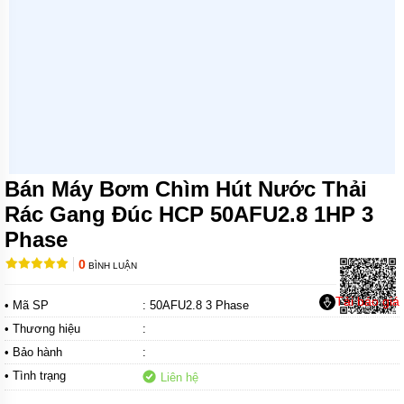
MÁY
BƠM
CHÌM
TRỤC
NGANG
MÁY
BƠM
HỎA
TIỄN
Bán Máy Bơm Chìm Hút Nước Thải
MÁY
BƠM
Rác Gang Đúc HCP 50AFU2.8 1HP 3
ĐỊNH
Phase
LƯỢNG
0
BÌNH LUẬN
MÁY
BƠM
HÓA
Tải báo giá
• Mã SP
: 50AFU2.8 3 Phase
CHẤT
• Thương hiệu
:
MÁY
• Bảo hành
:
BƠM
LY
• Tình trạng
Liên hệ
TÂM
TRỤC