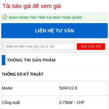
ĐỨNG
Tải báo giá để xem giá
MÁY
BƠM
GIAO HÀNG THU TIỀN TẠI NHÀ TOÀN QUỐC
LY TÂM
TRỤC
NGANG
LIÊN HỆ TƯ VẤN
ĐẦU
INOX
MÁY
BƠM
LY TÂM
TRỤC
THÔNG TIN SẢN PHẨM
NGANG
ĐẦU
GANG
THÔNG SỐ KỸ THUẬT
MÁY
BƠM
LY
Model
50AFU2.8
TÂM
TECO
VIỆT
NAM
Công suất
0.75kW – 1HP