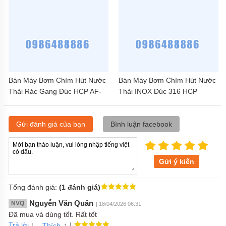
Bán Máy Bơm Chìm Hút Nước
Bán Máy Bơm Chìm Hút Nước
Thải Rác Gang Đúc HCP AF-
Thải INOX Đúc 316 HCP
820 20HP
80SFU22.2 3HP
Gửi đánh giá của bạn
Bình luận facebook
Gửi ý kiến
Tổng đánh giá:
(1 đánh giá)
Nguyễn Văn Quân
NVQ
| 18/04/2026 06:31
Đã mua và dùng tốt. Rất tốt
Trả lời
|
|
Thích
.1