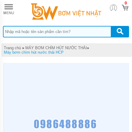
0
TRANG
CHỦ
MÁY
BƠM
TĂNG
ÁP
MÁY
Trang chủ
»
MÁY BƠM CHÌM HÚT NƯỚC THẢI
»
BƠM
Máy bơm chìm hút nước thải HCP
NƯỚC
ĐẨY
CAO
MÁY
BƠM
CHÌM
HÚT
NƯỚC
THẢI
MÁY
BƠM
CHÌM
HÚT
BÙN