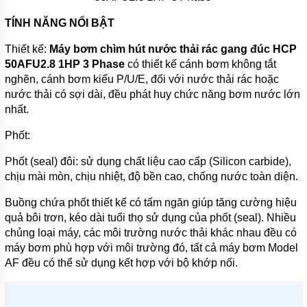
TÍNH NĂNG NỔI BẬT
TIN
TỨC
Thiết kế:
Máy bơm chìm hút nước thải rác gang đúc HCP
GIỚI
50AFU2.8 1HP 3 Phase
có thiết kế cánh bơm không tắt
THIỆU
nghẽn, cánh bơm kiểu P/U/E, đối với nước thải rác hoặc
SẢN
nước thải có sợi dài, đều phát huy chức năng bơm nước lớn
PHẨM
MỚI
nhất.
LIÊN
Phốt:
HỆ
Phốt (seal) đôi: sử dụng chất liệu cao cấp (Silicon carbide),
chịu mài mòn, chịu nhiệt, độ bền cao, chống nước toàn diện.
Buồng chứa phốt thiết kế có tấm ngăn giúp tăng cường hiệu
quả bôi trơn, kéo dài tuổi thọ sử dụng của phốt (seal). Nhiều
chủng loại máy, các môi trường nước thải khác nhau đều có
máy bơm phù hợp với môi trường đó, tất cả máy bơm Model
AF đều có thể sử dụng kết hợp với bộ khớp nối.