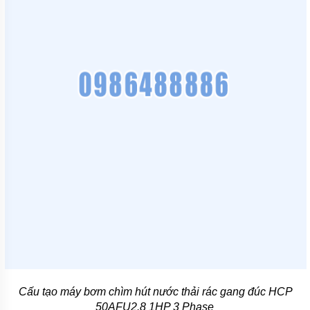
TÍCH
ÁP
ĐĨA
PHÂN
PHỐI
KHÍ
MOTOR
PHỤ
KIỆN
MÁY
BƠM
NƯỚC
MÁY
BƠM
NHÔNG
(HÚT
DẦU
NHỚT)
MÁY
BƠM
Cấu tạo máy bơm chìm hút nước thải rác gang đúc HCP
CÔNG
50AFU2.8 1HP 3 Phase
NGHIỆP