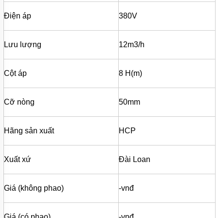
MÁY
BƠM
Điện áp
380V
MÀNG
KHÍ
NÉN
Lưu lượng
12m3/h
MÁY
BƠM
NƯỚC
Cột áp
8 H(m)
TUẦN
HOÀN
MÁY
Cỡ nòng
50mm
BƠM
TỰ
HÚT
Hãng sản xuất
HCP
MÁY
BƠM
TUABIN
Xuất xứ
Đài Loan
ĐA
TẦNG
CÁNH
Giá (không phao)
-vnđ
MÁY
BƠM
HỒ
Giá (có phao)
-vnđ