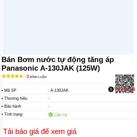
MÁY
BƠM
CHÌM
TRỤC
NGANG
MÁY
BƠM
HỎA
TIỄN
Bán Bơm nước tự động tăng áp
MÁY
Panasonic A-130JAK (125W)
BƠM
ĐỊNH
0
BÌNH LUẬN
LƯỢNG
Tải báo giá
• Mã SP
: A-130JAK
MÁY
BƠM
• Thương hiệu
:
HÓA
CHẤT
• Bảo hành
:
• Tình trạng
Liên hệ
MÁY
BƠM
LY
Tải báo giá để xem giá
TÂM
TRỤC