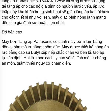
tăng áp Panasonic A-130JAK 125W thường được sử dụng
để tăng áp cho các hộ gia đình có nguồn nước yếu, áp lực
TIN
thấp gây khó khăn trong sinh hoạt sẽ giúp tăng áp lực tốt hơn
TỨC
cho các thiết bị như vòi sen, máy giặt, bình nóng lạnh mang
GIỚI
đến cho gia đình sự thuận tiện nhất.
THIỆU
SẢN
Độ bền cao
PHẨM
MỚI
Máy bơm tăng áp Panasonic có cánh máy bơm làm bằng
đồng, thân mô tơ bằng nhôm đúc. Máy được thiết kế bóng áp
LIÊN
HỆ
lực bằng cao su Butyl xếp nếp chắc chắn và bền bỉ, tạo áp
lực ổn định. Hai lớp bọc cách ly bảo vệ lõi tĩnh mô tơ chống
ăn mòn, giảm thiểu nguy cơ chạm điện.