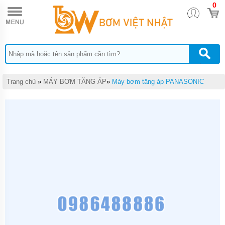
0
TRANG
CHỦ
MÁY
BƠM
TĂNG
ÁP
MÁY
Trang chủ
»
MÁY BƠM TĂNG ÁP
»
Máy bơm tăng áp PANASONIC
BƠM
NƯỚC
ĐẨY
CAO
MÁY
BƠM
CHÌM
HÚT
NƯỚC
THẢI
MÁY
BƠM
CHÌM
HÚT
BÙN