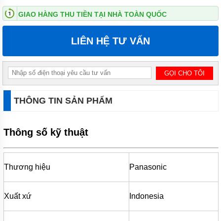
ĐỨNG
GIAO HÀNG THU TIỀN TẠI NHÀ TOÀN QUỐC
MÁY
BƠM
LIÊN HỆ TƯ VẤN
LY TÂM
TRỤC
NGANG
ĐẦU
INOX
MÁY
BƠM
THÔNG TIN SẢN PHẨM
LY TÂM
TRỤC
NGANG
Thông số kỹ thuật
ĐẦU
GANG
MÁY
BƠM
Thương hiệu
Panasonic
LY
TÂM
TECO
Xuất xứ
Indonesia
VIỆT
NAM