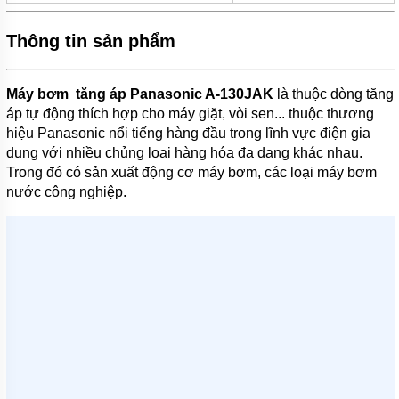
BƠI
Thông tin sản phẩm
MÁY
BƠM
NƯỚC
GIẾNG
Máy bơm tăng áp Panasonic A-130JAK
là thuộc dòng tăng
áp tự động thích hợp cho máy giặt, vòi sen... thuộc thương
MÁY
BƠM
hiệu Panasonic nổi tiếng hàng đầu trong lĩnh vực điện gia
NƯỚC
dụng với nhiều chủng loại hàng hóa đa dạng khác nhau.
NÔNG
Trong đó có sản xuất động cơ máy bơm, các loại máy bơm
NGHIỆP
nước công nghiệp.
MÁY
THỔI
KHÍ
MÁY
KHUẤY
CHÌM
MÁY
NÉN
KHÍ
BÌNH