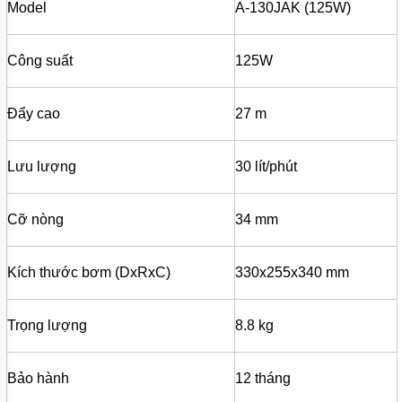
MÁY
Model
A-130JAK (125W)
BƠM
MÀNG
KHÍ
Công suất
125W
NÉN
MÁY
BƠM
Đẩy cao
27 m
NƯỚC
TUẦN
HOÀN
Lưu lượng
30 lít/phút
MÁY
BƠM
TỰ
Cỡ nòng
34 mm
HÚT
MÁY
Kích thước bơm (DxRxC)
330x255x340 mm
BƠM
TUABIN
ĐA
TẦNG
Trọng lượng
8.8 kg
CÁNH
MÁY
Bảo hành
12 tháng
BƠM
HỒ