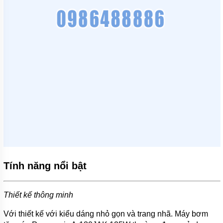
TÍCH
ÁP
ĐĨA
PHÂN
PHỐI
KHÍ
MOTOR
PHỤ
KIỆN
MÁY
BƠM
NƯỚC
MÁY
BƠM
NHÔNG
Tính năng nổi bật
(HÚT
DẦU
NHỚT)
Thiết kế thông minh
MÁY
BƠM
Với thiết kế với kiểu dáng nhỏ gọn và trang nhã. Máy bơm
CÔNG
NGHIỆP