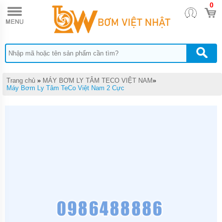
0
TRANG
CHỦ
MÁY
BƠM
TĂNG
ÁP
MÁY
Trang chủ
»
MÁY BƠM LY TÂM TECO VIỆT NAM
»
BƠM
Máy Bơm Ly Tâm TeCo Việt Nam 2 Cực
NƯỚC
ĐẨY
CAO
MÁY
BƠM
CHÌM
HÚT
NƯỚC
THẢI
MÁY
BƠM
CHÌM
HÚT
BÙN