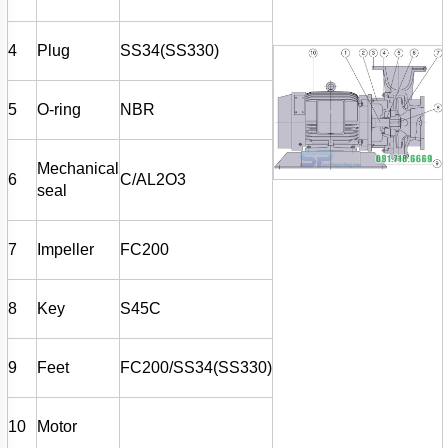
TÍCH
ÁP
4
Plug
SS34(SS330)
ĐĨA
PHÂN
PHỐI
KHÍ
5
O-ring
NBR
MOTOR
Mechanical
6
C/AL2O3
PHỤ
seal
KIỆN
MÁY
BƠM
NƯỚC
7
Impeller
FC200
MÁY
BƠM
8
Key
S45C
NHÔNG
(HÚT
DẦU
NHỚT)
9
Feet
FC200/SS34(SS330)
MÁY
BƠM
10
Motor
CÔNG
NGHIỆP