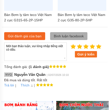
Bán Bơm ly tâm teco Việt Nam
Bán Bơm ly tâm teco Việt Nam
2 cực G315-65-2P-15HP
2 cực G35-80-2P-5HP
Gửi đánh giá của bạn
Bình luận facebook
Gửi ý kiến
Tổng đánh giá:
(1 đánh giá)
Nguyễn Văn Quân
NVQ
| 02/07/2026 10:10
Đã mua và dùng tốt. Rất tốt
Trả lời
|
|
Thích
.1