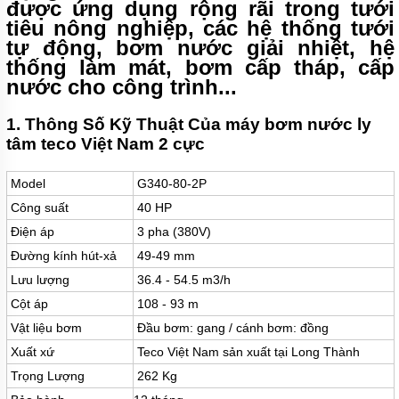
MÁY
được ứng dụng rộng rãi trong tưới
BƠM
tiêu nông nghiệp, các hệ thống tưới
MÀNG
tự động, bơm nước giải nhiệt, hệ
KHÍ
NÉN
thống làm mát, bơm cấp tháp, cấp
nước cho công trình...
MÁY
BƠM
NƯỚC
1. Thông Số Kỹ Thuật Của máy bơm nước ly
TUẦN
tâm teco Việt Nam 2 cực
HOÀN
MÁY
Model
G340-80-2P
BƠM
Công suất
40 HP
TỰ
HÚT
Điện áp
3 pha (380V)
Đường kính hút-xả
49-49 mm
MÁY
BƠM
Lưu lượng
36.4 - 54.5 m3/h
TUABIN
ĐA
Cột áp
108 - 93 m
TẦNG
Vật liệu bơm
Đầu bơm: gang / cánh bơm: đồng
CÁNH
Xuất xứ
Teco Việt Nam sản xuất tại Long Thành
MÁY
Trọng Lượng
262 Kg
BƠM
HỒ