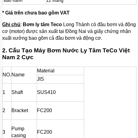
Bảo hành
12 tháng
BƠI
* Giá trên chưa bao gồm VAT
MÁY
BƠM
NƯỚC
Ghi chú
:
Bơm ly tâm Teco
Long Thành có đầu bơm và động
GIẾNG
cơ (motor) được sản xuất tại Đồng Nai và giấy chứng nhận
xuất xưởng bao gồm cả đầu bơm và động cơ.
MÁY
BƠM
NƯỚC
2. Cấu Tạo Máy Bơm Nước Ly Tâm TeCo Việt
NÔNG
Nam 2 Cực
NGHIỆP
Material
MÁY
NO.
Name
THỔI
JIS
KHÍ
1
Shaft
SUS410
MÁY
KHUẤY
CHÌM
2
Bracket
FC200
MÁY
NÉN
KHÍ
Pump
3
FC200
BÌNH
casing