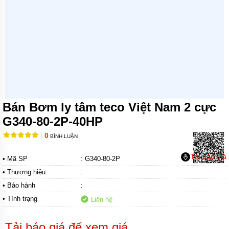
MÁY
BƠM
CHÌM
TRỤC
NGANG
MÁY
BƠM
HỎA
TIỄN
Bán Bơm ly tâm teco Việt Nam 2 cực
MÁY
BƠM
G340-80-2P-40HP
ĐỊNH
LƯỢNG
0
BÌNH LUẬN
MÁY
Tải báo giá
• Mã SP
: G340-80-2P
BƠM
HÓA
• Thương hiệu
:
CHẤT
• Bảo hành
:
MÁY
• Tình trạng
Liên hệ
BƠM
LY
TÂM
Tải báo giá để xem giá
TRỤC