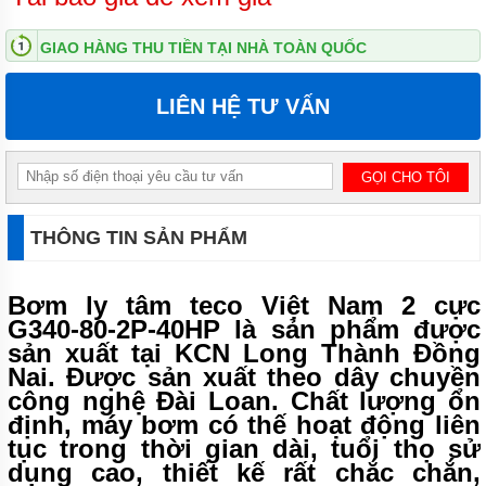
ĐỨNG
GIAO HÀNG THU TIỀN TẠI NHÀ TOÀN QUỐC
MÁY
BƠM
LY TÂM
LIÊN HỆ TƯ VẤN
TRỤC
NGANG
ĐẦU
INOX
MÁY
BƠM
LY TÂM
THÔNG TIN SẢN PHẨM
TRỤC
NGANG
ĐẦU
Bơm ly tâm teco Việt Nam 2 cực
GANG
G340-80-2P-40HP là sản phẩm được
MÁY
sản xuất tại KCN Long Thành Đồng
BƠM
Nai. Được sản xuất theo dây chuyền
LY
công nghệ Đài Loan. Chất lượng ổn
TÂM
TECO
định, máy bơm có thế hoạt động liên
VIỆT
tục trong thời gian dài, tuổi thọ sử
NAM
dụng cao, thiết kế rất chắc chắn,